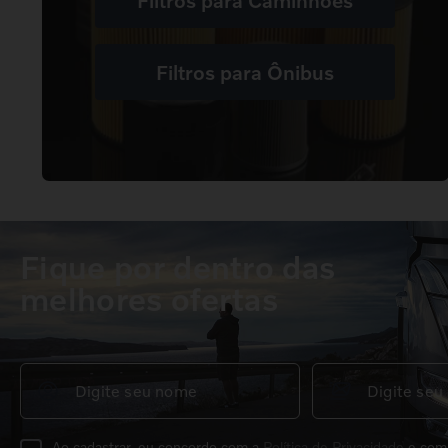
Filtros para Ônibus
Fique por dentro das
melhores ofertas
Ao cadastrar, eu concordo com a
Política de Privacidade
e com