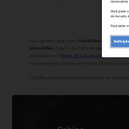
9
º
farol
necessários
10
º
kit reparo motor
Você pode c
de escudo, e
Para obter m
Para garantir que o seu
Caminhão e Ônibus Vol
Definiçõ
estendidas
. A partir de 1 ano de garantia e, se
instaladas nas
Redes de Concessionária Volvo
, 
funcionamento dessas em nossa página sobre a
*Confira quais peças possuem limite de quilom