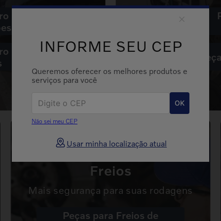
ro
ões
INFORME SEU CEP
ro
Peça
s
Queremos oferecer os melhores produtos e
serviços para você
OK
Não sei meu CEP
Usar minha localização atual
Freios
Mais segurança para suas rodagens
Peças para Freios de