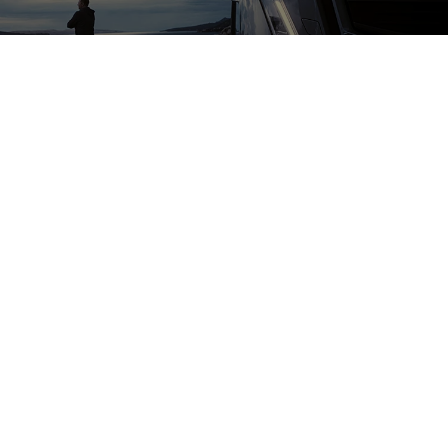
Fique por dentro das
melhores ofertas
Cadastrar
Ao cadastrar, eu concordo com a
Política de Privacidade
e
com os
Termos de Uso