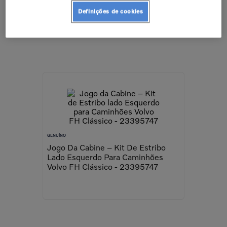
23548314
Definições de cookies
GENUÍNO
Jogo Da Cabine – Kit De Estribo
Lado Esquerdo Para Caminhões
Volvo FH Clássico - 23395747