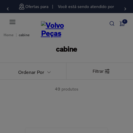
Ofertas para
Você está sendo atendido por
0
Home
|
cabine
cabine
Filtrar
Ordenar Por
49
produtos