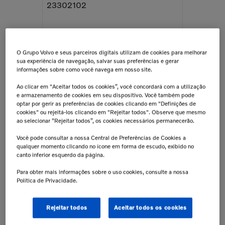
23302102
O Grupo Volvo e seus parceiros digitais utilizam de cookies para melhorar
sua experiência de navegação, salvar suas preferências e gerar
informações sobre como você navega em nosso site.
Ao clicar em "Aceitar todos os cookies”, você concordará com a utilização
e armazenamento de cookies em seu dispositivo. Você também pode
optar por gerir as preferências de cookies clicando em "Definições de
cookies" ou rejeitá-los clicando em "Rejeitar todos". Observe que mesmo
ao selecionar “Rejeitar todos”, os cookies necessários permanecerão.
Você pode consultar a nossa Central de Preferências de Cookies a
qualquer momento clicando no ícone em forma de escudo, exibido no
canto inferior esquerdo da página.
Para obter mais informações sobre o uso cookies, consulte a nossa
Política de Privacidade.
FM CLÁSSICO
Jogo Da Cabine - Kit Da Suspensão
Rejeitar todos
Aceitar todos os cookies
Dianteira Para Caminhões Volvo -