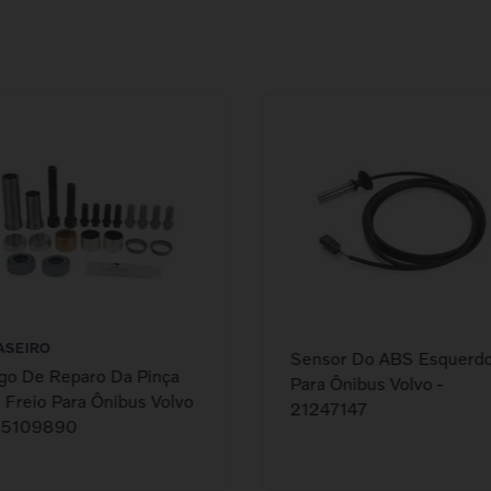
ASEIRO
Sensor Do ABS Esquerd
go De Reparo Da Pinça
Para Ônibus Volvo -
 Freio Para Ônibus Volvo
21247147
85109890