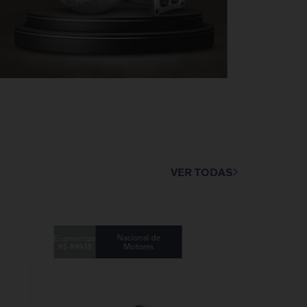
VER TODAS
Nacional de
Motores
R$
845
,
15