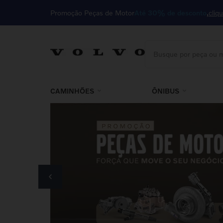
Promoção Peças de Motor
Até 30% de desconto
cliq
Busque por peça ou m
TERMOS MAIS BUSCA
1
º
motor
CAMINHÕES
ÔNIBUS
2
º
cabine
3
º
kit
4
º
85023410
5
º
embreagem
6
º
filtro
7
º
válvula
8
º
farol