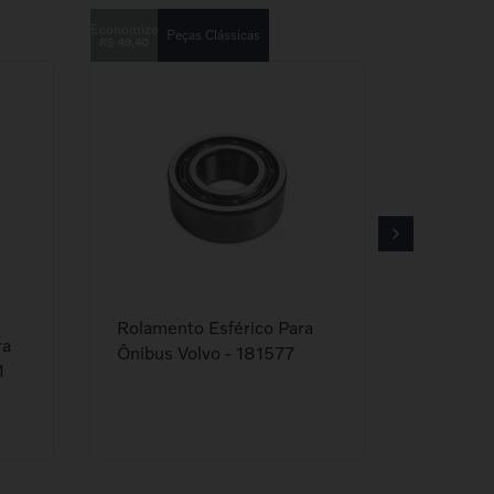
Peças Clássicas
R$
49
,
40
Rolamento Esférico Para
ra
Ônibus Volvo - 181577
1