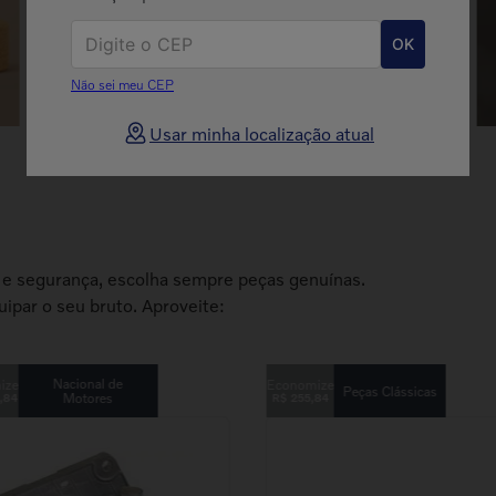
OK
Não sei meu CEP
Usar minha localização atual
a e segurança, escolha sempre peças genuínas.
ipar o seu bruto. Aproveite:
Nacional de
Peças Clássicas
Motores
,
84
R$
255
,
84