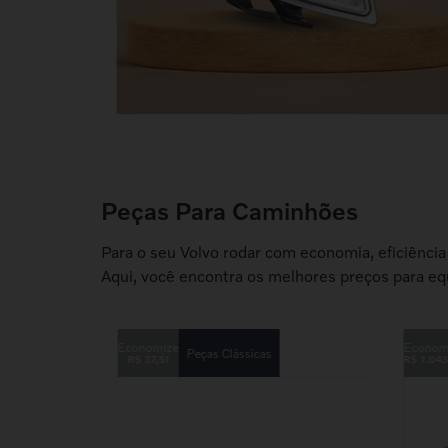
Peças Para Caminhões
Para o seu Volvo rodar com economia, eficiênci
Aqui, você encontra os melhores preços para equ
Peças Clássicas
R$
37
,
51
R$
1
.
043