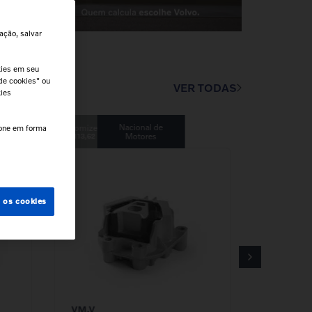
ação, salvar
kies em seu
de cookies" ou
VER TODAS
kies
Nacional de
cone em forma
Motores
R$
1
.
113
,
62
s os cookies
VM,V