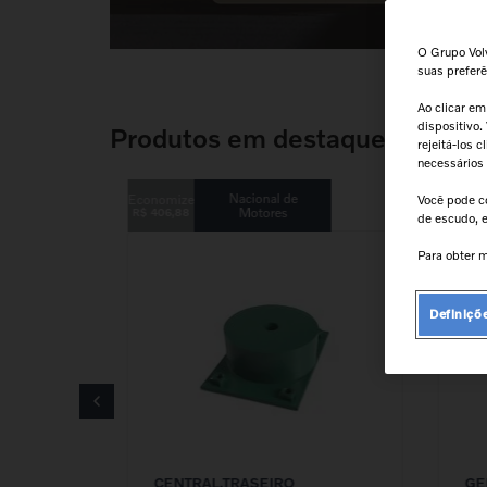
9
º
cabeçote
10
º
kit reparo motor
O Grupo Volv
suas prefer
Ao clicar em
dispositivo.
Produtos em destaque
rejeitá-los 
necessários
Nacional de
Você pode c
Motores
R$
406
,
88
R$
592
,
de escudo, e
Para obter m
Definiçõ
CENTRAL,TRASEIRO
GE