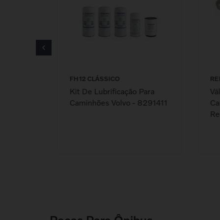
FH12 CLÁSSICO
RE
Kit De Lubrificação Para
Vá
Caminhões Volvo - 8291411
Ca
Re
Peças Para Ônibus