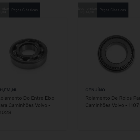
Peças Clássicas
Peças Clássicas
6
,
34
R$
44
,
98
H,FM,NL
GENUÍNO
olamento Do Entre Eixo
Rolamento De Rolos Pa
ara Caminhões Volvo -
Caminhões Volvo - 1107
1028