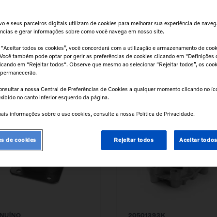
o e seus parceiros digitais utilizam de cookies para melhorar sua experiência de naveg
ências e gerar informações sobre como você navega em nosso site.
 "Aceitar todos os cookies”, você concordará com a utilização e armazenamento de coo
 Você também pode optar por gerir as preferências de cookies clicando em "Definições 
clicando em "Rejeitar todos". Observe que mesmo ao selecionar “Rejeitar todos”, os coo
 permanecerão.
Nacional de
Nacional de
onsultar a nossa Central de Preferências de Cookies a qualquer momento clicando no í
Motores
Motores
94
R$
1
.
113
,
62
xibido no canto inferior esquerdo da página.
ais informações sobre o uso cookies, consulte a nossa Política de Privacidade.
es de cookies
Rejeitar todos
Aceitar todo
NUÍNO
20501393K