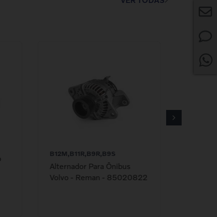
B12M,B11R,B9R,B9S
o
Alternador Para Ônibus
Volvo - Reman - 85020822