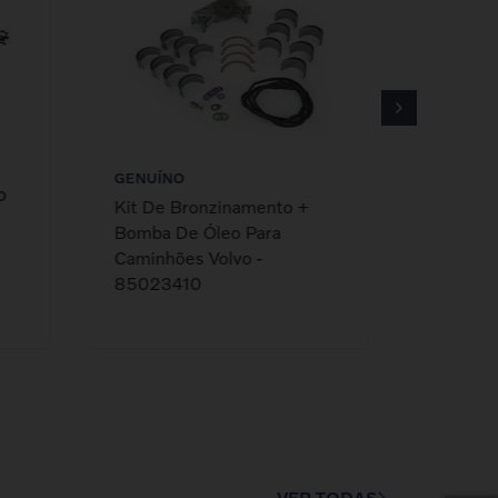
GENUÍNO
O
Kit De Bronzinamento +
Bomba De Óleo Para
Caminhões Volvo -
85023410
VER TODAS