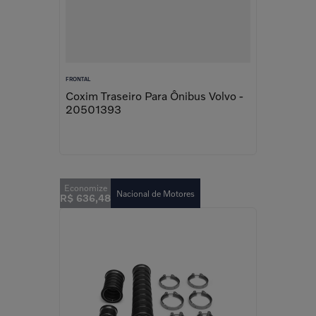
FRONTAL
Coxim Traseiro Para Ônibus Volvo -
20501393
Nacional de Motores
R$
636
,
48