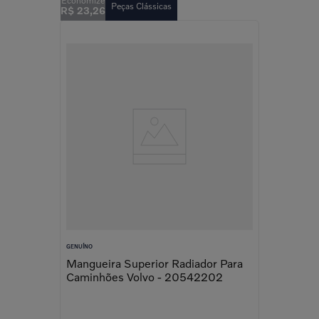
Peças Clássicas
R$
23
,
26
GENUÍNO
Mangueira Superior Radiador Para
Caminhões Volvo - 20542202