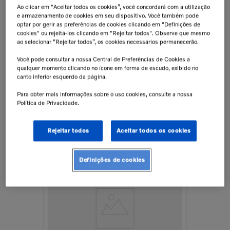
Ao clicar em "Aceitar todos os cookies”, você concordará com a utilização
e armazenamento de cookies em seu dispositivo. Você também pode
optar por gerir as preferências de cookies clicando em "Definições de
CENTRAL,TRASEIRO
cookies" ou rejeitá-los clicando em "Rejeitar todos". Observe que mesmo
Coxim De Borracha Dianteiro Para
ao selecionar “Rejeitar todos”, os cookies necessários permanecerão.
Ônibus Volvo - 1088363
Você pode consultar a nossa Central de Preferências de Cookies a
qualquer momento clicando no ícone em forma de escudo, exibido no
canto inferior esquerdo da página.
Para obter mais informações sobre o uso cookies, consulte a nossa
Política de Privacidade.
Nacional de Motores
R$
1
.
113
,
62
Rejeitar todos
Aceitar todos os cookies
Definições de cookies