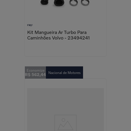
FM,F
Kit Mangueira Ar Turbo Para
Caminhões Volvo - 23494241
Nacional de Motores
R$
562
,
44