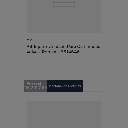
VM,V
Kit Injetor Unidade Para Caminhões
Volvo - Reman - 85146461
Nacional de Motores
R$
3
.
717
,
89