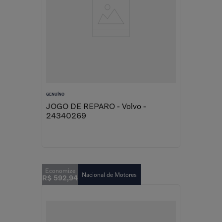
GENUÍNO
JOGO DE REPARO - Volvo -
24340269
Nacional de Motores
R$
592
,
94