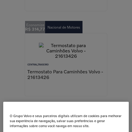
Nacional de Motores
R$
314
,
77
CENTRAL,TRASEIRO
Termostato Para Caminhões Volvo -
21613426
Nacional de Motores
R$
406
,
88
O Grupo Volvo e seus parceiros digitais utilizam de cookies para melhorar
sua experiência de navegação, salvar suas preferências e gerar
informações sobre como você navega em nosso site.