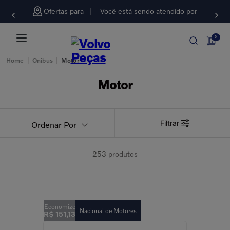
Ofertas para
Você está sendo atendido por
0
Home
|
Ônibus
|
Motor
Motor
Filtrar
Ordenar Por
253
produtos
Nacional de Motores
R$
151
,
13