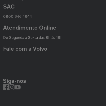
Volvo Caminhões
Cookies
Volvo Ônibus
SAC
Promoção Nacional
Política de Garantias
Grupo Volvo
0800 646 4644
Atendimento Online
De Segunda a Sexta das 8h às 18h
Fale com a Volvo
Siga-nos