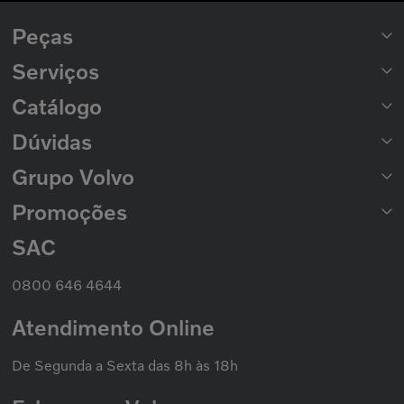
Peças
Serviços
Peças para Caminhões
Peças para Ônibus
Catálogo
Rede de Concessionárias
2ª Via de Boleto
Dúvidas
Catálogo de Peças
Catálogo Nacional de Motores
Grupo Volvo
Formas de Pagamento
Prazo de Entrega
Trocas e Devoluções
Promoções
Seminovos Volvo
Política de Privacidade
Volvo Caminhões
Cookies
Volvo Ônibus
SAC
Promoção Nacional
Política de Garantias
Grupo Volvo
0800 646 4644
Atendimento Online
De Segunda a Sexta das 8h às 18h