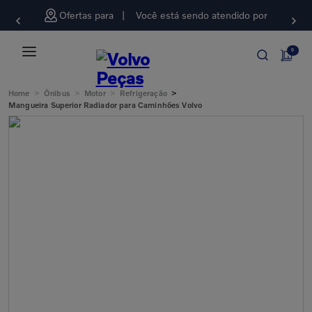
Ofertas para
Você está sendo atendido por
0
>
>
>
>
Home
Ônibus
Motor
Refrigeração
Mangueira Superior Radiador para Caminhões Volvo