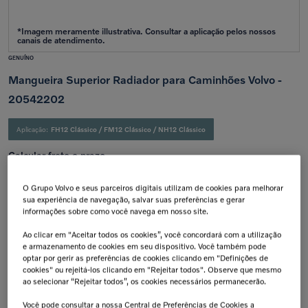
GENUÍNO
Mangueira Superior Radiador para Caminhões Volvo -
20542202
Aplicação:
FH12 Clássico
/
FM12 Clássico
/
NH12 Clássico
Calcular frete e prazo
Atenção!
Prazos de entrega começam após confirmação do pagamento e podem variar para mais de
uma unidade.
O Grupo Volvo e seus parceiros digitais utilizam de cookies para melhorar
Insira seu CEP
sua experiência de navegação, salvar suas preferências e gerar
Calcular
informações sobre como você navega em nosso site.
Não sei meu cep
Ao clicar em "Aceitar todos os cookies”, você concordará com a utilização
e armazenamento de cookies em seu dispositivo. Você também pode
Retire na Concessionária
Troca Grátis!
optar por gerir as preferências de cookies clicando em "Definições de
Todas as peças podem ser
Até 07 dias a partir da
cookies" ou rejeitá-los clicando em "Rejeitar todos". Observe que mesmo
retiradas diretamente na
data de recebimento.
concessionária.
ao selecionar “Rejeitar todos”, os cookies necessários permanecerão.
Tranquilidade e Confiança
Aplicação:
Você pode consultar a nossa Central de Preferências de Cookies a