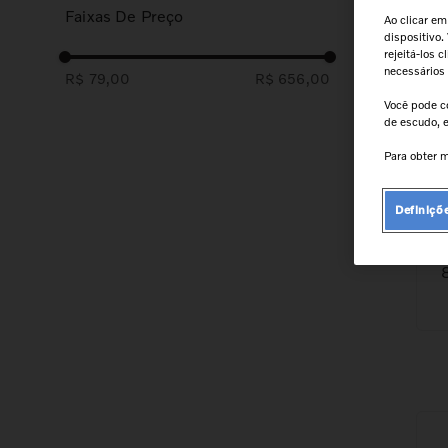
9
º
cabeçote
Faixas De Preço
FM13 Novo
Ao clicar em
dispositivo.
10
º
kit reparo motor
FM12 Clássico
rejeitá-los 
necessários
R$ 79,00
R$ 656,00
FM10
Você pode c
de escudo, e
NL12
Para obter m
NL10
NH12 Clássico
Definiçõ
VM
B12B