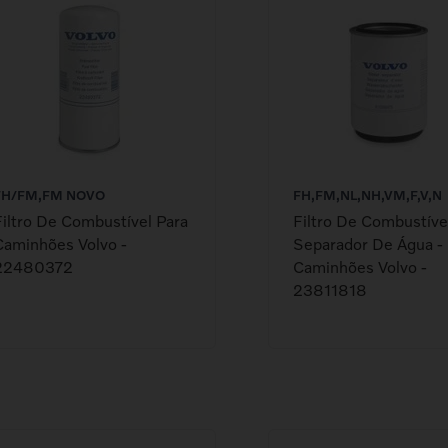
FH/FM,FM NOVO
FH,FM,NL,NH,VM,F,V,N
Filtro De Combustível Para
Filtro De Combustível
Caminhões Volvo -
Separador De Água - 
22480372
Caminhões Volvo -
23811818