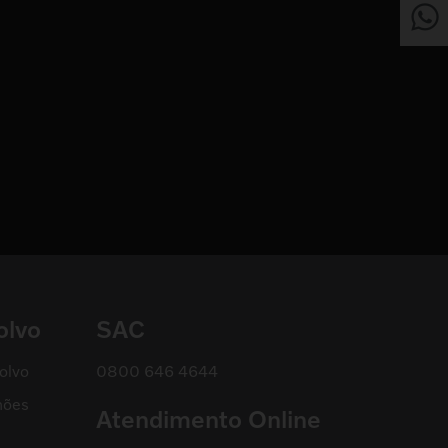
olvo
SAC
olvo
0800 646 4644
hões
Atendimento Online