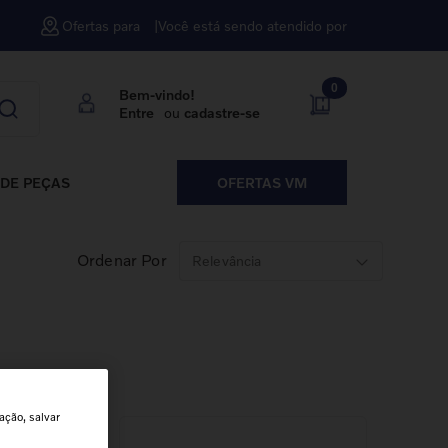
Ofertas para
Você está sendo atendido por
0
Bem-vindo!
Entre
ou
cadastre-se
DE PEÇAS
OFERTAS VM
Ordenar Por
Relevância
ação, salvar