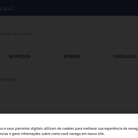
ue aqui!
odelo do veículo
DOS
SERVIÇOS
REMAN
CATÁLOGO 
produtos
Peças Clássicas
Peças Clássicas
8
,
84
R$
8
,
84
o e seus parceiros digitais utilizam de cookies para melhorar sua experiência de naveg
ências e gerar informações sobre como você navega em nosso site.