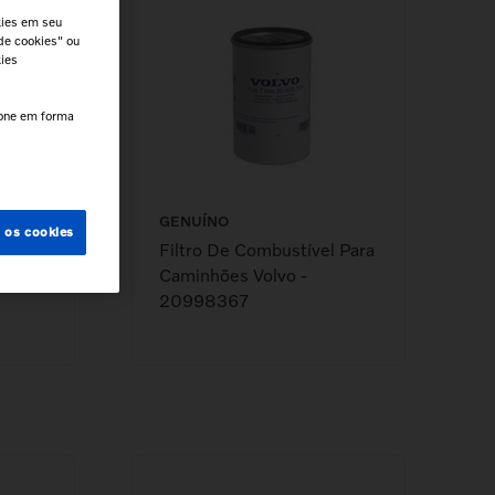
kies em seu
de cookies" ou
kies
cone em forma
GENUÍNO
s os cookies
l Para
Filtro De Combustível Para
339
Caminhões Volvo -
20998367