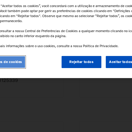
 "Aceitar todos os cookies”, você concordará com a utilização e armazenamento de coo
 Você também pode optar por gerir as preferências de cookies clicando em "Definições 
clicando em "Rejeitar todos". Observe que mesmo ao selecionar “Rejeitar todos”, os coo
 permanecerão.
onsultar a nossa Central de Preferências de Cookies a qualquer momento clicando no í
xibido no canto inferior esquerdo da página.
ais informações sobre o uso cookies, consulte a nossa Política de Privacidade.
NL,N
CENTRAL
es de cookies
Rejeitar todos
Aceitar todo
Filtro De Combustível Para
Filtro De Combustíve
Caminhões Volvo -
Ônibus Volvo - 8125
8125339