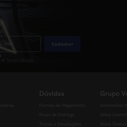
Cadastrar
 os
Termos de Uso
Dúvidas
Grupo V
onárias
Formas de Pagamento
Seminovos V
Prazo de Entrega
Volvo Camin
Trocas e Devoluções
Volvo Ônibus