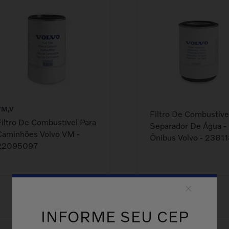
VM,V
Filtro De Combustível
Filtro De Combustível Para
Separador De Água - 
Caminhões Volvo VM -
Ônibus Volvo - 2381
22095097
INFORME SEU CEP