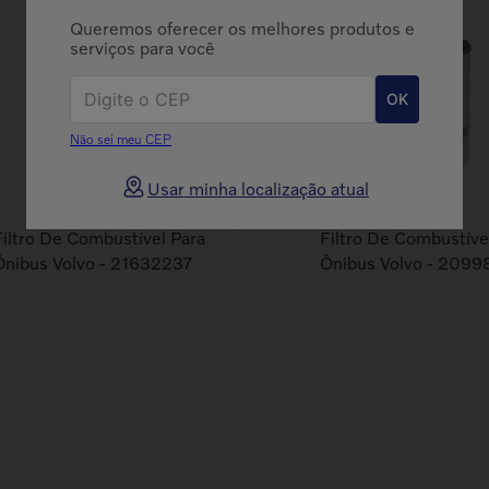
Queremos oferecer os melhores produtos e
serviços para você
OK
Não sei meu CEP
Usar minha localização atual
Filtro De Combustível Para
Filtro De Combustíve
Ônibus Volvo - 21632237
Ônibus Volvo - 209