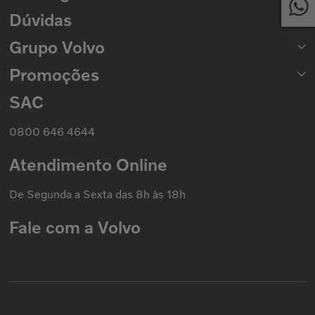
2ª Via de Boleto
Dúvidas
Catálogo de Peças
Catálogo Nacional de Motores
Grupo Volvo
Formas de Pagamento
Prazo de Entrega
Trocas e Devoluções
Promoções
Seminovos Volvo
Política de Privacidade
Volvo Caminhões
Cookies
Volvo Ônibus
SAC
Promoção Nacional
Política de Garantias
Grupo Volvo
0800 646 4644
Atendimento Online
De Segunda a Sexta das 8h às 18h
Fale com a Volvo