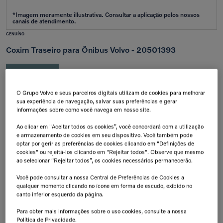
GENUÍNO
Coxim Traseiro para Ônibus Volvo - 20501393
Aplicação:
B270F
Calcular frete e prazo
O Grupo Volvo e seus parceiros digitais utilizam de cookies para melhorar
sua experiência de navegação, salvar suas preferências e gerar
Atenção!
Prazos de entrega começam após confirmação do pagamento e podem variar para mais de
uma unidade.
informações sobre como você navega em nosso site.
Insira seu CEP
Ao clicar em "Aceitar todos os cookies”, você concordará com a utilização
Calcular
e armazenamento de cookies em seu dispositivo. Você também pode
Não sei meu cep
optar por gerir as preferências de cookies clicando em "Definições de
cookies" ou rejeitá-los clicando em "Rejeitar todos". Observe que mesmo
ao selecionar “Rejeitar todos”, os cookies necessários permanecerão.
Retire na Concessionária
Troca Grátis!
Todas as peças podem ser
Até 07 dias a partir da
retiradas diretamente na
data de recebimento.
Você pode consultar a nossa Central de Preferências de Cookies a
concessionária.
qualquer momento clicando no ícone em forma de escudo, exibido no
canto inferior esquerdo da página.
Tranquilidade e Confiança
Aplicação:
Antes de finalizar sua compra,
confirme a compatibilidade da peça
Para obter mais informações sobre o uso cookies, consulte a nossa
junto à concessionária. A instalação
de peças incorretas pode resultar na
Política de Privacidade.