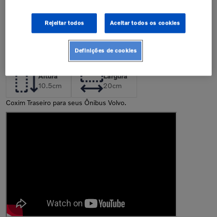
perda da garantia de fábrica.
Confira nossa política de garantia
Rejeitar todos
Aceitar todos os cookies
Descrição
Definições de cookies
Dimensões da Peça
Altura
Largura
10.5
cm
20
cm
Coxim Traseiro para seus Ônibus Volvo.