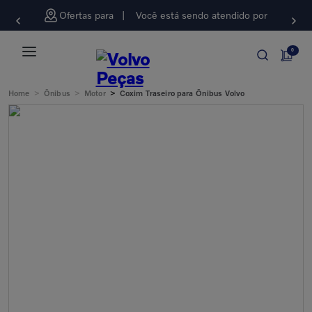
Ofertas para
Você está sendo atendido por
0
>
>
>
Home
Ônibus
Motor
Coxim Traseiro para Ônibus Volvo