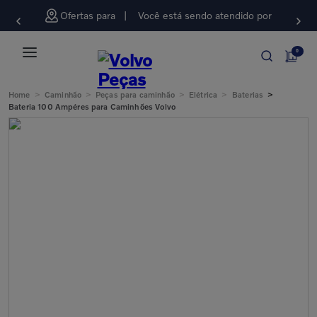
Ofertas para
Você está sendo atendido por
0
>
>
>
>
>
Home
Caminhão
Peças para caminhão
Elétrica
Baterias
Bateria 100 Ampéres para Caminhões Volvo