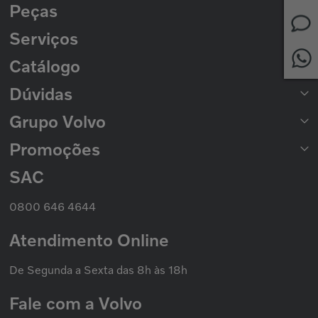
Peças
Serviços
Peças para Caminhões
Peças para Ônibus
Catálogo
Rede de Concessionárias
2ª Via de Boleto
Dúvidas
Catálogo de Peças
Catálogo Nacional de Motores
Grupo Volvo
Formas de Pagamento
Prazo de Entrega
Trocas e Devoluções
Promoções
Seminovos Volvo
Política de Privacidade
Volvo Caminhões
Cookies
Volvo Ônibus
SAC
Promoção Nacional
Política de Garantias
Grupo Volvo
0800 646 4644
Atendimento Online
De Segunda a Sexta das 8h às 18h
Fale com a Volvo