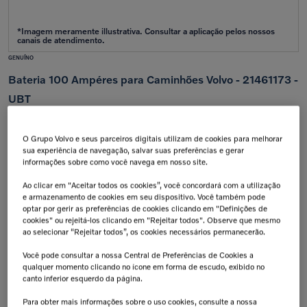
GENUÍNO
Bateria 100 Ampéres para Caminhões Volvo - 21461173 -
UBT
Aplicação:
VM
O Grupo Volvo e seus parceiros digitais utilizam de cookies para melhorar
sua experiência de navegação, salvar suas preferências e gerar
Calcular frete e prazo
informações sobre como você navega em nosso site.
Atenção!
Prazos de entrega começam após confirmação do pagamento e podem variar para mais de
uma unidade.
Ao clicar em "Aceitar todos os cookies”, você concordará com a utilização
Insira seu CEP
e armazenamento de cookies em seu dispositivo. Você também pode
optar por gerir as preferências de cookies clicando em "Definições de
Calcular
cookies" ou rejeitá-los clicando em "Rejeitar todos". Observe que mesmo
Não sei meu cep
ao selecionar “Rejeitar todos”, os cookies necessários permanecerão.
Você pode consultar a nossa Central de Preferências de Cookies a
Retire na Concessionária
Troca Grátis!
Todas as peças podem ser
Até 07 dias a partir da
qualquer momento clicando no ícone em forma de escudo, exibido no
retiradas diretamente na
data de recebimento.
canto inferior esquerdo da página.
concessionária.
Tranquilidade e Confiança
Aplicação:
Para obter mais informações sobre o uso cookies, consulte a nossa