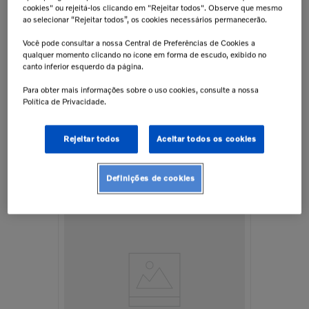
cookies" ou rejeitá-los clicando em "Rejeitar todos". Observe que mesmo
ao selecionar “Rejeitar todos”, os cookies necessários permanecerão.
FH,FM,F
Você pode consultar a nossa Central de Preferências de Cookies a
qualquer momento clicando no ícone em forma de escudo, exibido no
Junta Esférica Da Direção Para
canto inferior esquerdo da página.
Caminhões Volvo- 20581089
Para obter mais informações sobre o uso cookies, consulte a nossa
Política de Privacidade.
Rejeitar todos
Aceitar todos os cookies
Peças Clássicas
R$
43
,
75
Definições de cookies