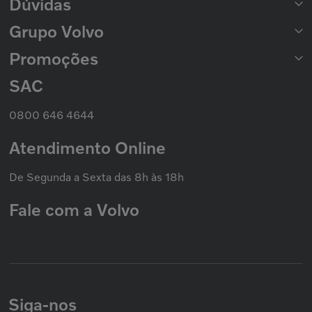
Dúvidas
Catálogo de Peças
Catálogo Nacional de Motores
Grupo Volvo
Formas de Pagamento
Prazo de Entrega
Trocas e Devoluções
Promoções
Seminovos Volvo
Política de Privacidade
Volvo Caminhões
Cookies
Volvo Ônibus
SAC
Promoção Nacional
Política de Garantias
Grupo Volvo
0800 646 4644
Atendimento Online
De Segunda a Sexta das 8h às 18h
Fale com a Volvo
Siga-nos