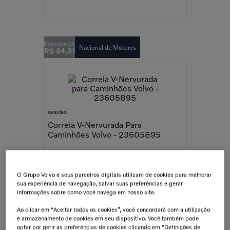
Nacional de Motores
R$
84
,
31
GENUÍNO
Correia V-Nervurada Para
Caminhões Volvo - 23605895
O Grupo Volvo e seus parceiros digitais utilizam de cookies para melhorar
sua experiência de navegação, salvar suas preferências e gerar
informações sobre como você navega em nosso site.
Peças Clássicas
R$
43
,
75
Ao clicar em "Aceitar todos os cookies”, você concordará com a utilização
e armazenamento de cookies em seu dispositivo. Você também pode
optar por gerir as preferências de cookies clicando em "Definições de