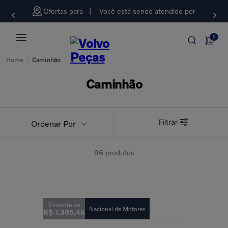
Ofertas para
Você está sendo atendido por
0
Home
|
Caminhão
Caminhão
Filtrar
Ordenar Por
96
produtos
Nacional de Motores
R$
1
.
385
,
46