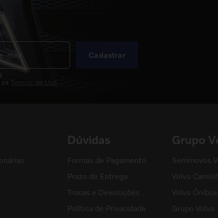
Cadastrar
 os
Termos de Uso
Dúvidas
Grupo V
onárias
Formas de Pagamento
Seminovos V
Prazo de Entrega
Volvo Camin
Trocas e Devoluções
Volvo Ônibus
Política de Privacidade
Grupo Volvo