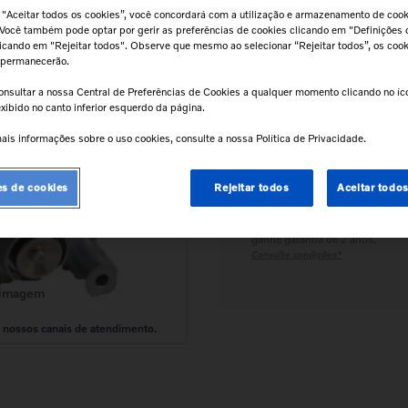
 "Aceitar todos os cookies”, você concordará com a utilização e armazenamento de coo
Calcular frete e prazo
 Você também pode optar por gerir as preferências de cookies clicando em "Definições 
clicando em "Rejeitar todos". Observe que mesmo ao selecionar “Rejeitar todos”, os coo
Atenção!
Prazos de entrega começam
 permanecerão.
após confirmação do pagamento e
podem variar para mais de uma unidad
onsultar a nossa Central de Preferências de Cookies a qualquer momento clicando no í
xibido no canto inferior esquerdo da página.
ais informações sobre o uso cookies, consulte a nossa Política de Privacidade.
Retire na Concessionária
Todas as peças podem ser
retiradas diretamente na
es de cookies
Rejeitar todos
Aceitar todo
concessionária.
Tranquilidade e Confiança
Instale na concessionária e
ganhe garantia de 2 anos.
Consulte condições*