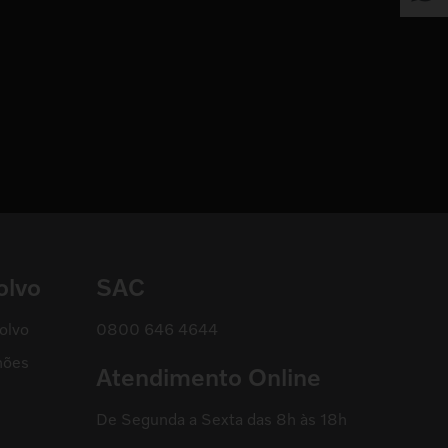
olvo
SAC
olvo
0800 646 4644
hões
Atendimento Online
De Segunda a Sexta das 8h às 18h