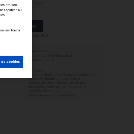
Insira seu CEP
kies em seu
de cookies" ou
kies
Calcular
e.
cone em forma
Não sei meu cep
Troca Grátis!
Até 07 dias a partir da data
de recebimento.
s os cookies
Aplicação:
Antes de finalizar sua compra, confirme a
compatibilidade da peça junto à
concessionária. A instalação de peças
incorretas pode resultar na perda da
garantia de fábrica.
Confira nossa política de garantia