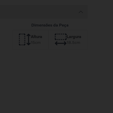
Dimensões da Peça
Altura
Largura
15
cm
18.5
cm