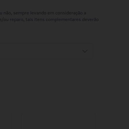
o ou não, sempre levando em consideração a
e/ou reparo, tais itens complementares deverão
Retire na Concessionária
balho
Ao fazer a compra, selecione a
azo e o
concessionária desejada. Este serviço
o.
está sujeito ao horário comercial da loja.
o
Antes de ir à concessionária, confirme a
r
disponibilidade do produto.