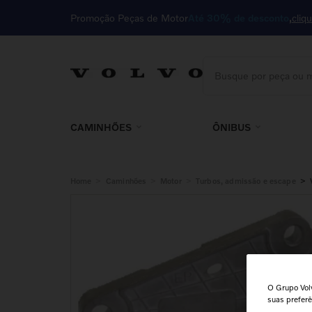
Promoção Peças de Motor
Até 30% de desconto
cliq
Busque por peça ou m
TERMOS MAIS BUSCA
1
º
motor
CAMINHÕES
ÔNIBUS
2
º
cabine
3
º
85023410
>
>
>
>
Home
Caminhões
Motor
Turbos, admissão e escape
4
º
embreagem
5
º
kit
6
º
filtro
7
º
cabeçote
O Grupo Volv
8
º
farol
suas prefer