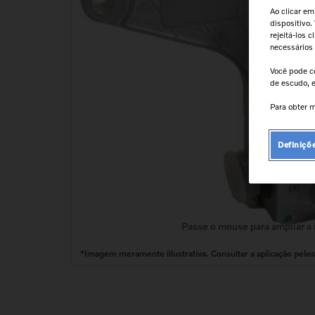
9
º
válvula
Ao clicar em
dispositivo.
10
º
kit reparo motor
rejeitá-los 
necessários
Você pode c
de escudo, e
Para obter m
Definiçõ