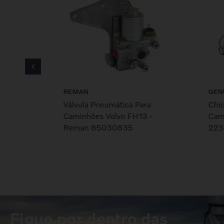
REMAN
GEN
a
Válvula Pneumática Para
Chic
 -
Caminhões Volvo FH13 -
Cami
Reman 85030835
223
Fique por dentro das