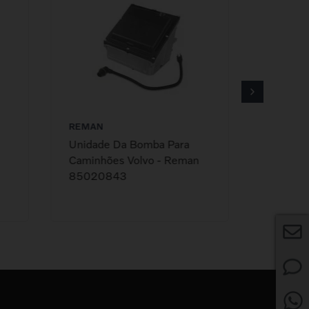
REMAN
GENUÍN
Unidade Da Bomba Para
Freio M
Caminhões Volvo - Reman
Caminhõ
85020843
21284