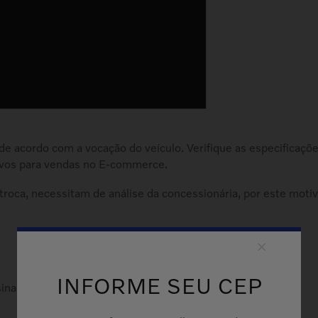
 de acordo com a vocação do veículo. Verifique as especificaçõ
vos para vendas no E-commerce.
troca, necessitam de análise da concessionária, por este mot
INFORME SEU CEP
sinagem