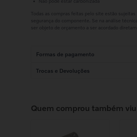
Não pode estar carbonizada
Todas as compras feitas pelo site estão sujeitas
segurança do componente. Se na análise técnic
ser objeto de orçamento a ser acordado diretam
Formas de pagamento
Cartão de crédito
Boleto à v
Trocas e Devoluções
Você tem 5 
pagamento
Concessionária Volvo disponibiliza 2 (duas) modalidade
Parcele em 3x sem juros e até 10x com
juros (de 2,5% ao mês a partir do 4º mês)
1. Arrependimento do cliente
2. De
Confira todas as formas de pagamento
Até 7 dias depois do recebimento.
Até 30
Quem comprou também viu
Conheça a política de devolução e troca