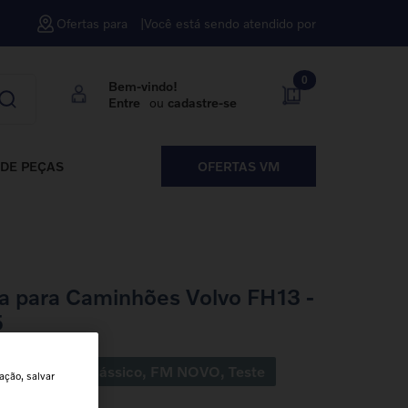
Ofertas para
Você está sendo atendido por
0
Bem-vindo!
Entre
ou
cadastre-se
DE PEÇAS
OFERTAS VM
a para Caminhões Volvo FH13 -
5
FH NOVO, FM Clássico, FM NOVO, Teste
ação, salvar