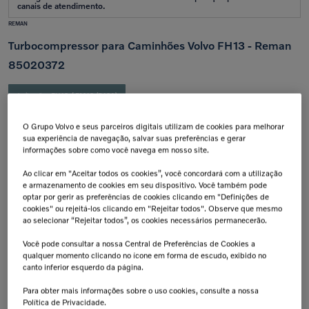
REMAN
Turbocompressor para Caminhões Volvo FH13 - Reman
85020372
Aplicação:
FH13 / FM13 (D13A)
Calcular frete e prazo
O Grupo Volvo e seus parceiros digitais utilizam de cookies para melhorar
Atenção!
Prazos de entrega começam após confirmação do pagamento e podem variar para mais de
sua experiência de navegação, salvar suas preferências e gerar
uma unidade.
informações sobre como você navega em nosso site.
Insira seu CEP
Ao clicar em "Aceitar todos os cookies”, você concordará com a utilização
Calcular
e armazenamento de cookies em seu dispositivo. Você também pode
Não sei meu cep
optar por gerir as preferências de cookies clicando em "Definições de
cookies" ou rejeitá-los clicando em "Rejeitar todos". Observe que mesmo
ao selecionar “Rejeitar todos”, os cookies necessários permanecerão.
Retire na Concessionária
Troca Grátis!
Todas as peças podem ser
Até 07 dias a partir da
retiradas diretamente na
data de recebimento.
Você pode consultar a nossa Central de Preferências de Cookies a
concessionária.
qualquer momento clicando no ícone em forma de escudo, exibido no
canto inferior esquerdo da página.
Tranquilidade e Confiança
Aplicação:
Antes de finalizar sua compra,
confirme a compatibilidade da peça
Para obter mais informações sobre o uso cookies, consulte a nossa
junto à concessionária. A instalação
de peças incorretas pode resultar na
Política de Privacidade.
perda da garantia de fábrica.