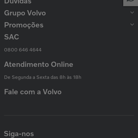
Dúvidas
Catálogo Nacional de Motores
Grupo Volvo
Formas de Pagamento
Prazo de Entrega
Trocas e Devoluções
Promoções
Seminovos Volvo
Política de Privacidade
Volvo Caminhões
Cookies
Volvo Ônibus
SAC
Promoção Nacional
Política de Garantias
Grupo Volvo
0800 646 4644
Atendimento Online
De Segunda a Sexta das 8h às 18h
Fale com a Volvo
Siga-nos