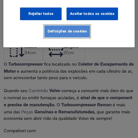
Confira nossa política de garantia
Rejeitar todos
Aceitar todos os cookies
Descrição
Definições de cookies
Dimensões da Peça
Altura
Largura
34
cm
37
cm
O
Turbocompressor
fica localizado no
Coletor de Escapamento do
Motor
e aumenta a potência das explosões em cada cilindro de ar,
sem acrescentar tanto peso para o veículo.
Quando seu
Caminhão
Volvo
começa a consumir mais óleo do que
o normal ou emitir fumaças azuladas, é
sinal de que o component
e precisa de manutenção
. O
Turbocompressor Reman
é mais
uma das
Peças
Genuínas e Remanufaturadas
, que garante mais
economia sem abrir mão da qualidade Volvo de sempre!
Compatível com: