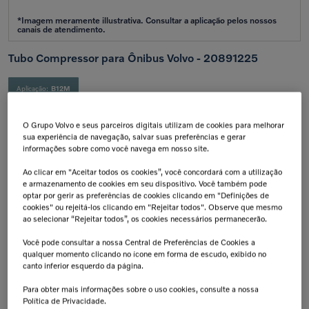
Tubo Compressor para Ônibus Volvo - 20891225
Aplicação:
B12M
Calcular frete e prazo
O Grupo Volvo e seus parceiros digitais utilizam de cookies para melhorar
Atenção!
Prazos de entrega começam após confirmação do pagamento e podem variar para mais de
sua experiência de navegação, salvar suas preferências e gerar
uma unidade.
informações sobre como você navega em nosso site.
Insira seu CEP
Calcular
Ao clicar em "Aceitar todos os cookies”, você concordará com a utilização
e armazenamento de cookies em seu dispositivo. Você também pode
Não sei meu cep
optar por gerir as preferências de cookies clicando em "Definições de
cookies" ou rejeitá-los clicando em "Rejeitar todos". Observe que mesmo
Retire na Concessionária
Troca Grátis!
ao selecionar “Rejeitar todos”, os cookies necessários permanecerão.
Todas as peças podem ser
Até 07 dias a partir da
retiradas diretamente na
data de recebimento.
concessionária.
Você pode consultar a nossa Central de Preferências de Cookies a
qualquer momento clicando no ícone em forma de escudo, exibido no
Tranquilidade e Confiança
Aplicação:
canto inferior esquerdo da página.
Antes de finalizar sua compra,
confirme a compatibilidade da peça
junto à concessionária. A instalação
Para obter mais informações sobre o uso cookies, consulte a nossa
de peças incorretas pode resultar na
perda da garantia de fábrica.
Política de Privacidade.