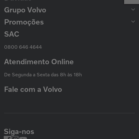
Catálogo Nacional de Motores
Grupo Volvo
Formas de Pagamento
Prazo de Entrega
Trocas e Devoluções
Promoções
Seminovos Volvo
Política de Privacidade
Volvo Caminhões
Cookies
Volvo Ônibus
SAC
Promoção Nacional
Política de Garantias
Grupo Volvo
0800 646 4644
Atendimento Online
De Segunda a Sexta das 8h às 18h
Fale com a Volvo
Siga-nos