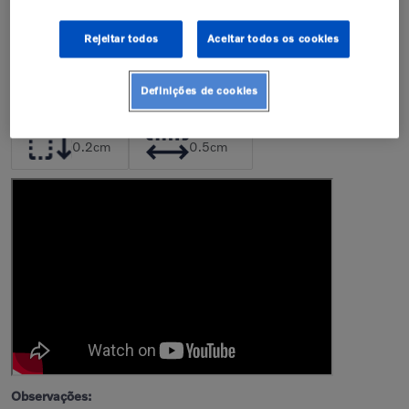
Confira nossa política de garantia
Rejeitar todos
Aceitar todos os cookies
Descrição
Dimensões da Peça
Definições de cookies
Altura
Largura
0.2
cm
0.5
cm
Observações: