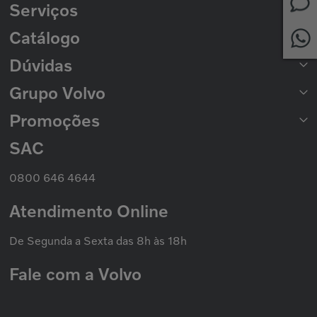
Serviços
Peças para Caminhões
Peças para Ônibus
Catálogo
Rede de Concessionárias
2ª Via de Boleto
Dúvidas
Catálogo de Peças
Catálogo Nacional de Motores
Grupo Volvo
Formas de Pagamento
Prazo de Entrega
Trocas e Devoluções
Promoções
Seminovos Volvo
Política de Privacidade
Volvo Caminhões
Cookies
Volvo Ônibus
SAC
Promoção Nacional
Política de Garantias
Grupo Volvo
0800 646 4644
Atendimento Online
De Segunda a Sexta das 8h às 18h
Fale com a Volvo