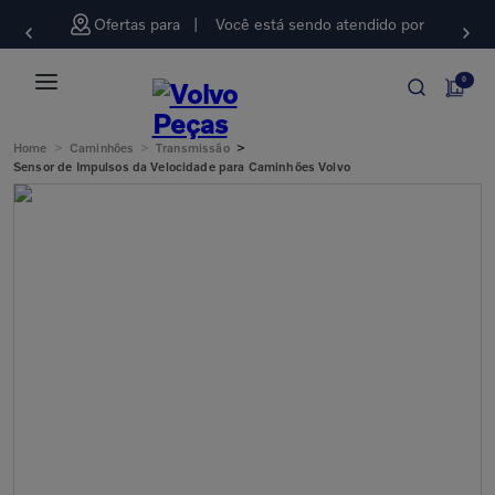
Ofertas para
Você está sendo atendido por
0
>
>
>
Home
Caminhões
Transmissão
Sensor de Impulsos da Velocidade para Caminhões Volvo