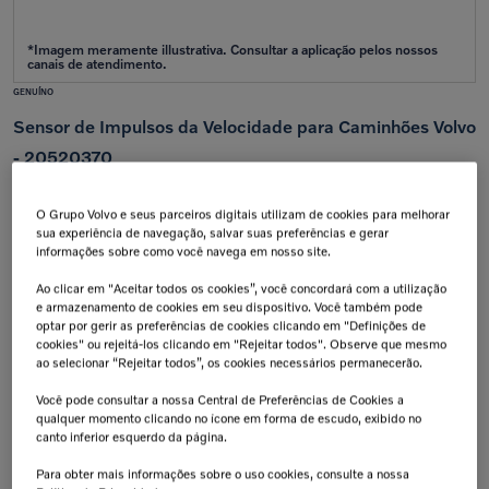
GENUÍNO
Sensor de Impulsos da Velocidade para Caminhões Volvo
- 20520370
Aplicação:
VM
O Grupo Volvo e seus parceiros digitais utilizam de cookies para melhorar
sua experiência de navegação, salvar suas preferências e gerar
Calcular frete e prazo
informações sobre como você navega em nosso site.
Atenção!
Prazos de entrega começam após confirmação do pagamento e podem variar para mais de
uma unidade.
Ao clicar em "Aceitar todos os cookies”, você concordará com a utilização
Insira seu CEP
e armazenamento de cookies em seu dispositivo. Você também pode
optar por gerir as preferências de cookies clicando em "Definições de
Calcular
cookies" ou rejeitá-los clicando em "Rejeitar todos". Observe que mesmo
Não sei meu cep
ao selecionar “Rejeitar todos”, os cookies necessários permanecerão.
Você pode consultar a nossa Central de Preferências de Cookies a
Retire na Concessionária
Troca Grátis!
qualquer momento clicando no ícone em forma de escudo, exibido no
Todas as peças podem ser
Até 07 dias a partir da
retiradas diretamente na
data de recebimento.
canto inferior esquerdo da página.
concessionária.
Para obter mais informações sobre o uso cookies, consulte a nossa
Tranquilidade e Confiança
Aplicação: