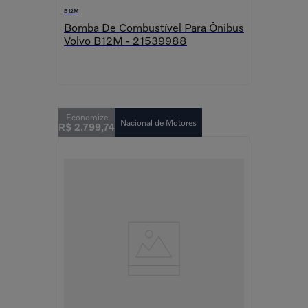
B12M
Bomba De Combustível Para Ônibus
Volvo B12M - 21539988
Nacional de Motores
R$
2
.
799
,
74