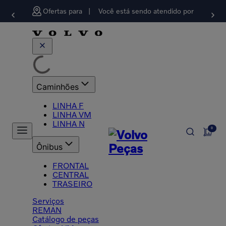
Ofertas para
Você está sendo atendido por
Caminhões
LINHA F
LINHA VM
LINHA N
0
Ônibus
FRONTAL
CENTRAL
TRASEIRO
Serviços
REMAN
Catálogo de peças