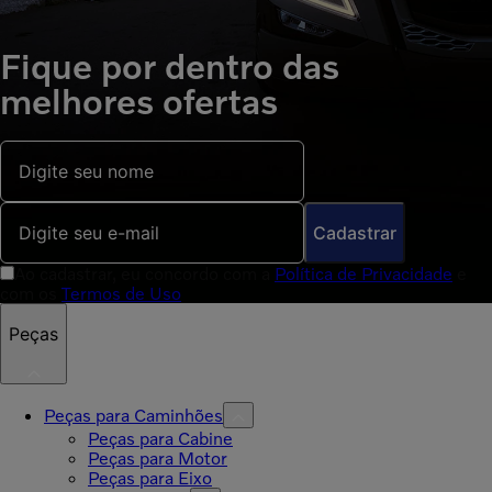
Fique por dentro das
melhores ofertas
Cadastrar
Ao cadastrar, eu concordo com a
Política de Privacidade
e
com os
Termos de Uso
Peças
Peças para Caminhões
Peças para Cabine
Peças para Motor
Peças para Eixo