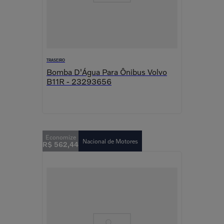
TRASEIRO
Bomba D'Água Para Ônibus Volvo
B11R - 23293656
Nacional de Motores
R$
562
,
44