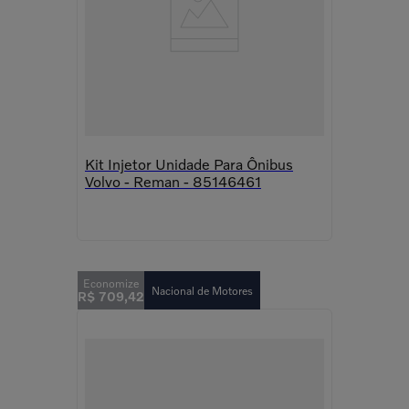
Kit Injetor Unidade Para Ônibus
Volvo - Reman - 85146461
Nacional de Motores
R$
709
,
42