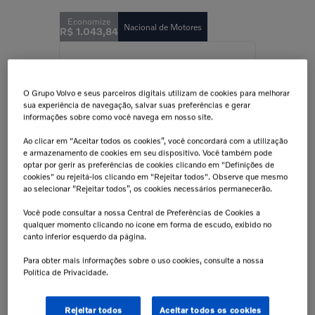
Nacional de Motores
R$
1
.
043
,
84
O Grupo Volvo e seus parceiros digitais utilizam de cookies para melhorar
sua experiência de navegação, salvar suas preferências e gerar
informações sobre como você navega em nosso site.
B11R,B9R,B9S,B13R
Válvula Pneumática Para Ônibus
Ao clicar em "Aceitar todos os cookies”, você concordará com a utilização
Volvo - Reman 85030835
e armazenamento de cookies em seu dispositivo. Você também pode
optar por gerir as preferências de cookies clicando em "Definições de
cookies" ou rejeitá-los clicando em "Rejeitar todos". Observe que mesmo
ao selecionar “Rejeitar todos”, os cookies necessários permanecerão.
Você pode consultar a nossa Central de Preferências de Cookies a
qualquer momento clicando no ícone em forma de escudo, exibido no
Peças Clássicas
R$
23
,
26
canto inferior esquerdo da página.
Para obter mais informações sobre o uso cookies, consulte a nossa
Política de Privacidade.
Rejeitar todos
Aceitar todos os cookies