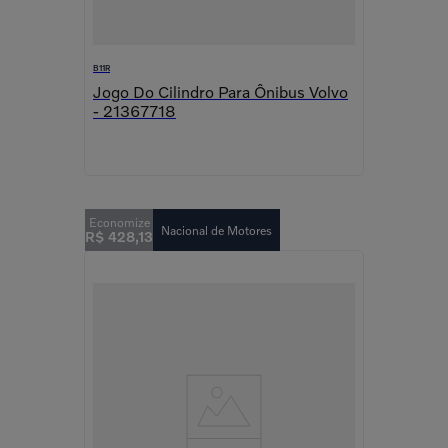
B11R
Jogo Do Cilindro Para Ônibus Volvo
- 21367718
Nacional de Motores
R$
428
,
13