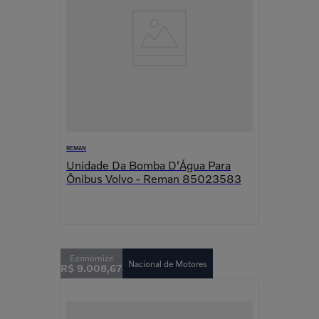
REMAN
Unidade Da Bomba D'Água Para
Ônibus Volvo - Reman 85023583
Nacional de Motores
R$
9
.
008
,
67