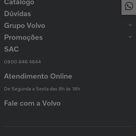
Catálogo
Rede de Concessionárias
2ª Via de Boleto
Dúvidas
Catálogo de Peças
Catálogo Nacional de Motores
Grupo Volvo
Formas de Pagamento
Prazo de Entrega
Trocas e Devoluções
Promoções
Seminovos Volvo
Política de Privacidade
Volvo Caminhões
Cookies
Volvo Ônibus
SAC
Promoção Nacional
Política de Garantias
Grupo Volvo
0800 646 4644
Atendimento Online
De Segunda a Sexta das 8h às 18h
Fale com a Volvo