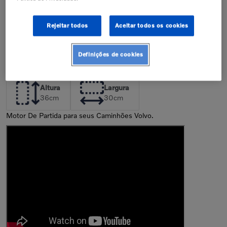
de peças incorretas pode resultar na
perda da garantia de fábrica.
Confira nossa política de garantia
Rejeitar todos
Aceitar todos os cookies
Descrição
Definições de cookies
Dimensões da Peça
Altura
Largura
36
cm
30
cm
Motor De Partida para seus Caminhões Volvo.