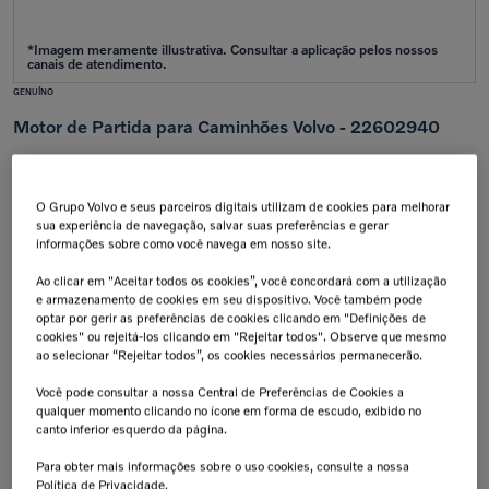
GENUÍNO
Motor de Partida para Caminhões Volvo - 22602940
Aplicação:
FH13 Clássico
/
FM13 Clássico
O Grupo Volvo e seus parceiros digitais utilizam de cookies para melhorar
Calcular frete e prazo
sua experiência de navegação, salvar suas preferências e gerar
Atenção!
Prazos de entrega começam após confirmação do pagamento e podem variar para mais de
informações sobre como você navega em nosso site.
uma unidade.
Insira seu CEP
Ao clicar em "Aceitar todos os cookies”, você concordará com a utilização
e armazenamento de cookies em seu dispositivo. Você também pode
Calcular
optar por gerir as preferências de cookies clicando em "Definições de
Não sei meu cep
cookies" ou rejeitá-los clicando em "Rejeitar todos". Observe que mesmo
ao selecionar “Rejeitar todos”, os cookies necessários permanecerão.
Retire na Concessionária
Troca Grátis!
Todas as peças podem ser
Até 07 dias a partir da
Você pode consultar a nossa Central de Preferências de Cookies a
retiradas diretamente na
data de recebimento.
qualquer momento clicando no ícone em forma de escudo, exibido no
concessionária.
canto inferior esquerdo da página.
Tranquilidade e Confiança
Aplicação:
Antes de finalizar sua compra,
Para obter mais informações sobre o uso cookies, consulte a nossa
confirme a compatibilidade da peça
junto à concessionária. A instalação
Política de Privacidade.