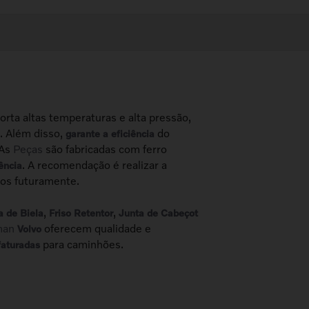
rta altas temperaturas e alta pressão,
. Além disso,
do
garante a eficiência
 As
Peças
são fabricadas com ferro
. A recomendação é realizar a
ência
ros futuramente.
,
,
a de Biela
Friso Retentor
Junta de Cabeçot
man
oferecem qualidade e
Volvo
para caminhões.
aturadas