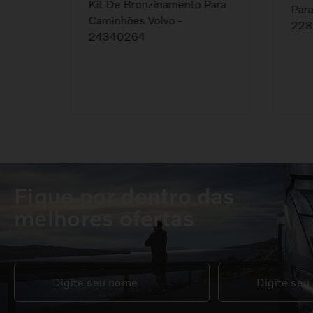
or
Kit De Bronzinamento Para
Para
 VM -
Caminhões Volvo -
228
24340264
Fique por dentro das
melhores ofertas