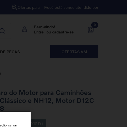
Ofertas para
Você está sendo atendido por
0
Bem-vindo!
Entre
ou
cadastre-se
DE PEÇAS
OFERTAS VM
8
aro do Motor para Caminhões
Clássico e NH12, Motor D12C
58
 NH12 (D12C / D12D)
ação, salvar