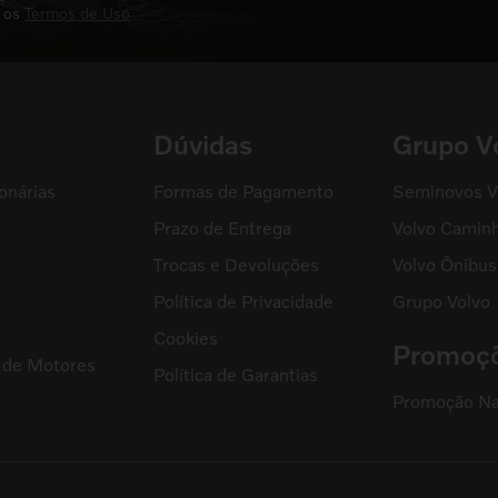
 os
Termos de Uso
Dúvidas
Grupo V
onárias
Formas de Pagamento
Seminovos V
Prazo de Entrega
Volvo Camin
Trocas e Devoluções
Volvo Ônibus
Política de Privacidade
Grupo Volvo
s
Cookies
Promoç
l de Motores
Política de Garantias
Promoção Na