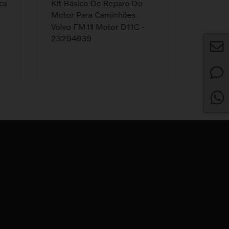
ca
Kit Básico De Reparo Do
Kit Bás
Motor Para Caminhões
Motor -
Volvo FM11 Motor D11C -
Caminhõ
23294939
Clássic
Motor 