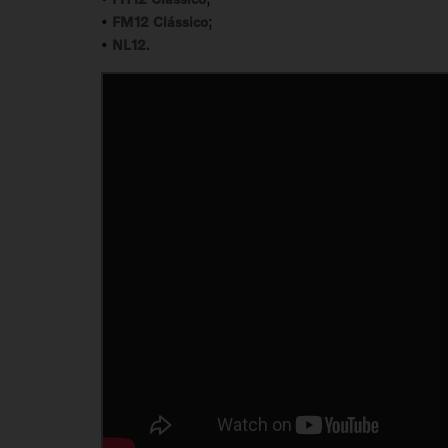
•
;
FM12 Clássico
•
.
NL12