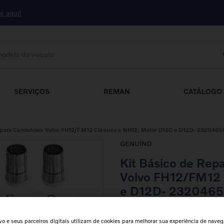
ue aqui!
odelo do veículo
DOS
SERVIÇOS
REMAN
CATÁLOGO 
r para Caminhões Volvo FH12/FM12 Clássico e NH12, Motor D12C e D12D- 2320465
GENUÍNO
Kit Básico de Rep
Volvo FH12/FM12 
e D12D- 232046
Aplicação:
FH12 / FM12 /
o e seus parceiros digitais utilizam de cookies para melhorar sua experiência de naveg