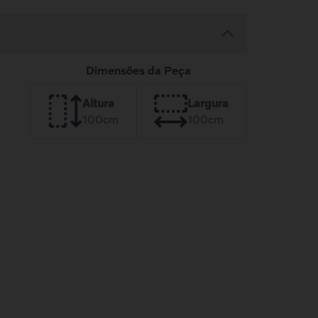
Dimensões da Peça
Altura
Largura
100
cm
100
cm