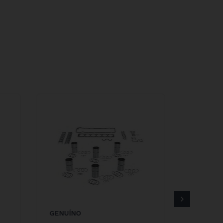
Retire na Concessionária
balho
Ao fazer a compra, selecione a
azo e o
concessionária desejada. Este serviço
o.
está sujeito ao horário comercial da loja.
o
Antes de ir à concessionária, confirme a
r
disponibilidade do produto.
GENUÍNO
GENUÍN