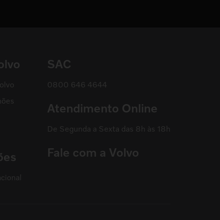
olvo
SAC
olvo
0800 646 4644
hões
Atendimento Online
De Segunda a Sexta das 8h às 18h
Fale com a Volvo
ões
cional