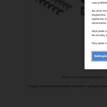
9
º
cabeçote
suas prefer
10
º
kit reparo motor
Ao clicar em
dispositivo.
rejeitá-los 
necessários
Você pode c
de escudo, e
Para obter m
Definiçõ