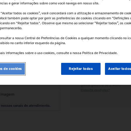
ências e gerar informações sobre como você navega em nosso site.
 "Aceitar todos os cookies”, você concordará com a utilização e armazenamento de coo
Calcular frete e prazo
 Você também pode optar por gerir as preferências de cookies clicando em "Definições 
clicando em "Rejeitar todos". Observe que mesmo ao selecionar “Rejeitar todos”, os coo
Atenção!
Prazos de entrega começam
 permanecerão.
após confirmação do pagamento e
podem variar para mais de uma unidad
onsultar a nossa Central de Preferências de Cookies a qualquer momento clicando no í
xibido no canto inferior esquerdo da página.
ais informações sobre o uso cookies, consulte a nossa Política de Privacidade.
Retire na Concessionária
Todas as peças podem ser
retiradas diretamente na
es de cookies
Rejeitar todos
Aceitar todo
concessionária.
Tranquilidade e Confiança
Instale na concessionária e
ganhe garantia de 2 anos.
Consulte condições*