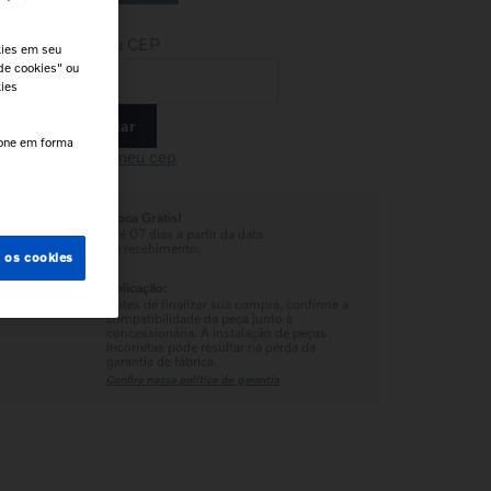
Insira seu CEP
kies em seu
de cookies" ou
kies
Calcular
e.
cone em forma
Não sei meu cep
Troca Grátis!
Até 07 dias a partir da data
de recebimento.
s os cookies
Aplicação:
Antes de finalizar sua compra, confirme a
compatibilidade da peça junto à
concessionária. A instalação de peças
incorretas pode resultar na perda da
garantia de fábrica.
Confira nossa política de garantia