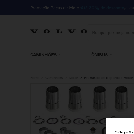
Promoção Peças de Motor
Até 30% de desconto
cliq
Busque por peça ou m
TERMOS MAIS BUSCA
1
º
motor
CAMINHÕES
ÔNIBUS
2
º
cabine
3
º
kit
>
>
>
Home
Caminhões
Motor
Kit Básico de Reparo do Moto
4
º
85023410
5
º
embreagem
6
º
filtro
7
º
válvula
8
º
farol
O Grupo Volv