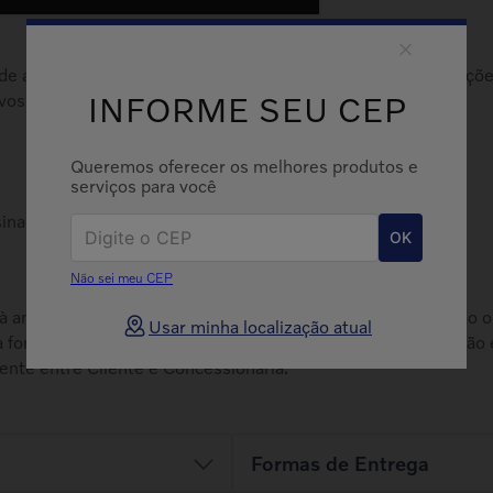
 de acordo com a vocação do veículo. Verifique as especificaçõ
vos para vendas no E-commerce.
INFORME SEU CEP
Queremos oferecer os melhores produtos e
serviços para você
sinagem
OK
Não sei meu CEP
 à análise técnica pelas a respeito da viabilidade de instalaçã
Usar minha localização atual
a forem constatados outros itens que demandem substituição 
ente entre Cliente e Concessionária.
Formas de Entrega