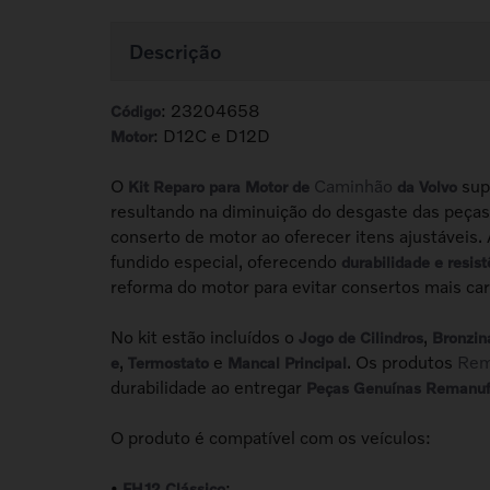
Descrição
: 23204658
Código
: D12C e D12D
Motor
O
Caminhão
supo
Kit Reparo para Motor de
da Volvo
resultando na diminuição do desgaste das peças
conserto de motor ao oferecer itens ajustáveis.
fundido especial, oferecendo
durabilidade e resist
reforma do motor para evitar consertos mais ca
No kit estão incluídos o
,
Jogo de Cilindros
Bronzin
,
e
. Os produtos
Re
e
Termostato
Mancal Principal
durabilidade ao entregar
Peças Genuínas Remanuf
O produto é compatível com os veículos:
•
;
FH12 Clássico