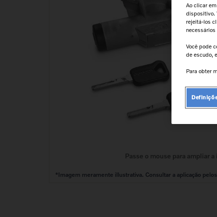
9
º
válvula
Ao clicar em
dispositivo.
10
º
kit reparo motor
rejeitá-los 
necessários
Você pode c
de escudo, e
Para obter m
Definiçõ