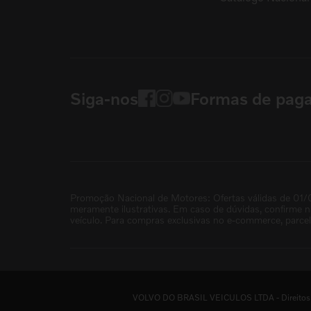
Siga-nos
Formas de pag
Promoção Nacional de Motores: Ofertas válidas de 01/
meramente ilustrativas. Em caso de dúvidas, confirme 
veículo. Para compras exclusivas no e-commerce, parce
VOLVO DO BRASIL VEICULOS LTDA - Direitos re