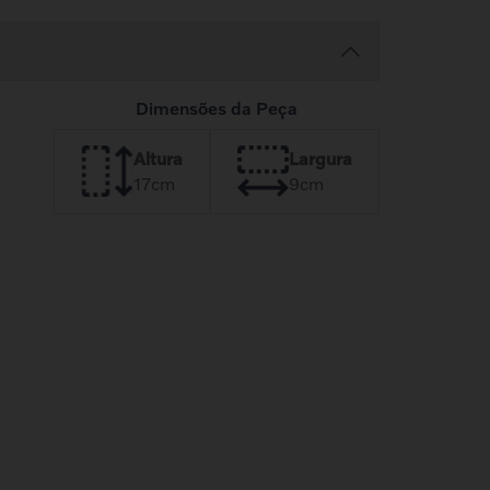
Dimensões da Peça
Altura
Largura
17
cm
9
cm