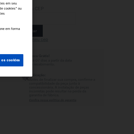
kies em seu
Insira seu CEP
de cookies" ou
kies
cone em forma
Calcular
e.
Não sei meu cep
Troca Grátis!
Até 07 dias a partir da data
s os cookies
de recebimento.
Aplicação:
Antes de finalizar sua compra, confirme a
compatibilidade da peça junto à
concessionária. A instalação de peças
incorretas pode resultar na perda da
garantia de fábrica.
Confira nossa política de garantia