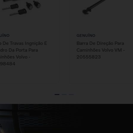
UÍNO
GENUÍNO
 De Travas Ingnição E
Barra De Direção Para
ndro Da Porta Para
Caminhões Volvo VM -
nhões Volvo -
20555823
98484