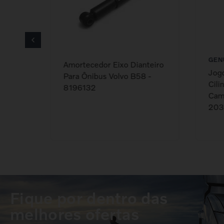
GEN
Amortecedor Eixo Dianteiro
Jogo
Para Ônibus Volvo B58 -
Cili
8196132
Cami
203
Fique por dentro das
melhores ofertas