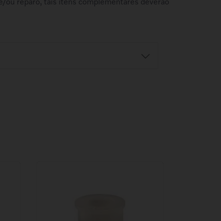
e/ou reparo, tais itens complementares deverão
Retire na Concessionária
balho
Ao fazer a compra, selecione a
azo e o
concessionária desejada. Este serviço
o.
está sujeito ao horário comercial da loja.
o
Antes de ir à concessionária, confirme a
r
disponibilidade do produto.