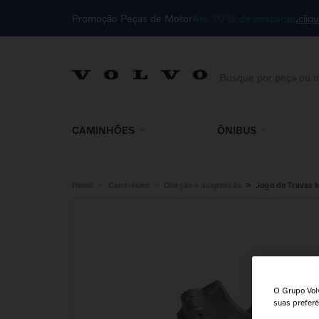
Promoção Peças de Motor
Até 30% de desconto
cliq
Busque por peça ou m
TERMOS MAIS BUSCA
1
º
motor
CAMINHÕES
ÔNIBUS
2
º
cabine
3
º
85023410
>
>
>
Home
Caminhões
Direção e suspensão
Jogo de Travas I
4
º
embreagem
5
º
kit
6
º
filtro
7
º
cabeçote
O Grupo Volv
8
º
farol
suas prefer