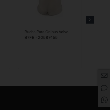
Bucha Para Ônibus Volvo
Barra Es
B7FB - 20587455
Caminhõ
703768