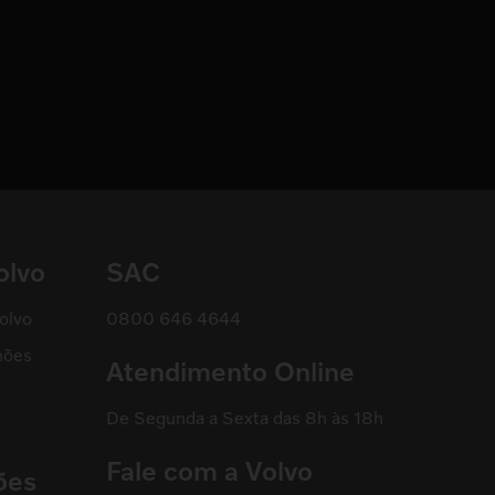
olvo
SAC
olvo
0800 646 4644
hões
Atendimento Online
De Segunda a Sexta das 8h às 18h
Fale com a Volvo
ões