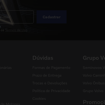
Cadastrar
 os
Termos de Uso
Dúvidas
Grupo V
onárias
Formas de Pagamento
Seminovos V
Prazo de Entrega
Volvo Camin
Trocas e Devoluções
Volvo Ônibus
Política de Privacidade
Grupo Volvo
s
Cookies
Promoç
l de Motores