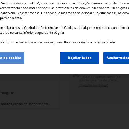
 "Aceitar todos os cookies”, você concordará com a utilização e armazenamento de coo
 Você também pode optar por gerir as preferências de cookies clicando em "Definições 
clicando em "Rejeitar todos". Observe que mesmo ao selecionar “Rejeitar todos”, os coo
Calcular frete e prazo
 permanecerão.
Atenção!
Prazos de entrega começam
após confirmação do pagamento e
onsultar a nossa Central de Preferências de Cookies a qualquer momento clicando no í
podem variar para mais de uma unidad
xibido no canto inferior esquerdo da página.
ais informações sobre o uso cookies, consulte a nossa Política de Privacidade.
Retire na Concessionária
Todas as peças podem ser
es de cookies
Rejeitar todos
Aceitar todo
retiradas diretamente na
concessionária.
Tranquilidade e Confiança
Instale na concessionária e
ganhe garantia de 2 anos.
Consulte condições*