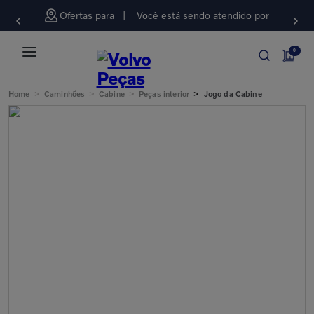
Ofertas para
Você está sendo atendido por
0
>
>
>
>
Home
Caminhões
Cabine
Peças interior
Jogo da Cabine