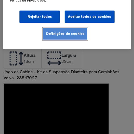
Política de Privacidade.
junto à concessionária. A instalação
de peças incorretas pode resultar na
perda da garantia de fábrica.
Confira nossa política de garantia
Rejeitar todos
Aceitar todos os cookies
Descrição
Definições de cookies
Dimensões da Peça
Altura
Largura
18
cm
39
cm
Jogo da Cabine - Kit da Suspensão Dianteira para Caminhões
Volvo -23547027