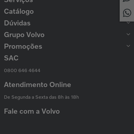
Peças para Ônibus
Catálogo
Rede de Concessionárias
2ª Via de Boleto
Dúvidas
Catálogo de Peças
Catálogo Nacional de Motores
Grupo Volvo
Formas de Pagamento
Prazo de Entrega
Trocas e Devoluções
Promoções
Seminovos Volvo
Política de Privacidade
Volvo Caminhões
Cookies
Volvo Ônibus
SAC
Promoção Nacional
Política de Garantias
Grupo Volvo
0800 646 4644
Atendimento Online
De Segunda a Sexta das 8h às 18h
Fale com a Volvo