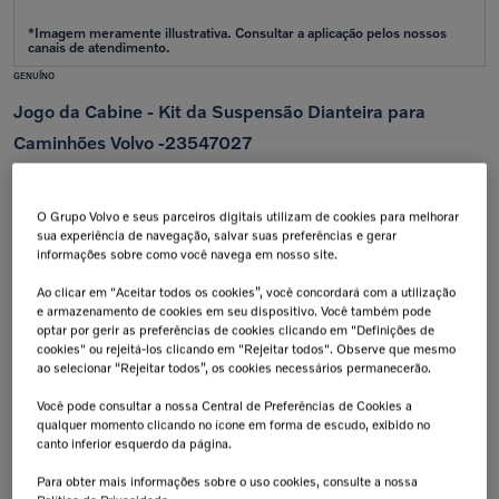
GENUÍNO
Jogo da Cabine - Kit da Suspensão Dianteira para
Caminhões Volvo -23547027
Aplicação:
FM Clássico
O Grupo Volvo e seus parceiros digitais utilizam de cookies para melhorar
Calcular frete e prazo
sua experiência de navegação, salvar suas preferências e gerar
informações sobre como você navega em nosso site.
Atenção!
Prazos de entrega começam após confirmação do pagamento e podem variar para mais de
uma unidade.
Ao clicar em "Aceitar todos os cookies”, você concordará com a utilização
Insira seu CEP
e armazenamento de cookies em seu dispositivo. Você também pode
Calcular
optar por gerir as preferências de cookies clicando em "Definições de
cookies" ou rejeitá-los clicando em "Rejeitar todos". Observe que mesmo
Não sei meu cep
ao selecionar “Rejeitar todos”, os cookies necessários permanecerão.
Retire na Concessionária
Troca Grátis!
Você pode consultar a nossa Central de Preferências de Cookies a
Todas as peças podem ser
Até 07 dias a partir da
retiradas diretamente na
data de recebimento.
qualquer momento clicando no ícone em forma de escudo, exibido no
concessionária.
canto inferior esquerdo da página.
Tranquilidade e Confiança
Aplicação:
Para obter mais informações sobre o uso cookies, consulte a nossa
Antes de finalizar sua compra,
confirme a compatibilidade da peça