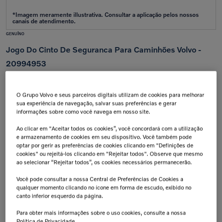
GENUÍNO
Jogo Do Cinto De Seguranca Para Caminhões Volvo -
20994953
Aplicação:
VM
O Grupo Volvo e seus parceiros digitais utilizam de cookies para melhorar
sua experiência de navegação, salvar suas preferências e gerar
Calcular frete e prazo
informações sobre como você navega em nosso site.
Atenção!
Prazos de entrega começam após confirmação do pagamento e podem variar para mais de
uma unidade.
Ao clicar em "Aceitar todos os cookies”, você concordará com a utilização
Insira seu CEP
e armazenamento de cookies em seu dispositivo. Você também pode
Calcular
optar por gerir as preferências de cookies clicando em "Definições de
cookies" ou rejeitá-los clicando em "Rejeitar todos". Observe que mesmo
Não sei meu cep
ao selecionar “Rejeitar todos”, os cookies necessários permanecerão.
Retire na Concessionária
Troca Grátis!
Você pode consultar a nossa Central de Preferências de Cookies a
Todas as peças podem ser
Até 07 dias a partir da
qualquer momento clicando no ícone em forma de escudo, exibido no
retiradas diretamente na
data de recebimento.
concessionária.
canto inferior esquerdo da página.
Tranquilidade e Confiança
Aplicação:
Para obter mais informações sobre o uso cookies, consulte a nossa
Antes de finalizar sua compra,
confirme a compatibilidade da peça
Política de Privacidade.