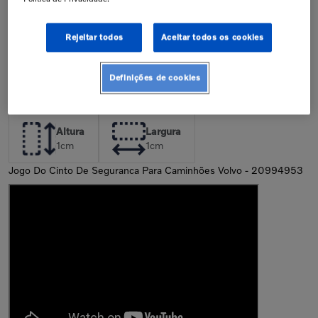
junto à concessionária. A instalação
de peças incorretas pode resultar na
perda da garantia de fábrica.
Confira nossa política de garantia
Rejeitar todos
Aceitar todos os cookies
Descrição
Definições de cookies
Dimensões da Peça
Altura
Largura
1
cm
1
cm
Jogo Do Cinto De Seguranca Para Caminhões Volvo - 20994953