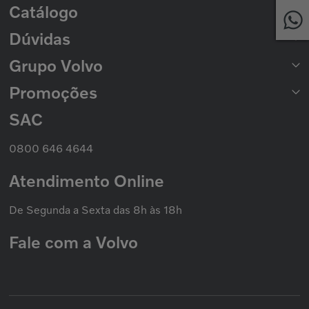
Catálogo
Rede de Concessionárias
2ª Via de Boleto
Dúvidas
Catálogo de Peças
Catálogo Nacional de Motores
Grupo Volvo
Formas de Pagamento
Prazo de Entrega
Trocas e Devoluções
Promoções
Seminovos Volvo
Política de Privacidade
Volvo Caminhões
Cookies
Volvo Ônibus
SAC
Promoção Nacional
Política de Garantias
Grupo Volvo
0800 646 4644
Atendimento Online
De Segunda a Sexta das 8h às 18h
Fale com a Volvo