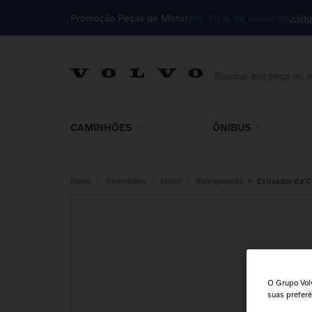
Promoção Peças de Motor
Até 30% de desconto
cliq
Busque por peça ou m
TERMOS MAIS BUSCA
1
º
motor
CAMINHÕES
ÔNIBUS
2
º
cabine
3
º
85023410
>
>
>
>
Home
Caminhões
Motor
Refrigeração
Esticador da C
4
º
embreagem
5
º
kit
6
º
filtro
7
º
cabeçote
O Grupo Volv
8
º
farol
suas prefer