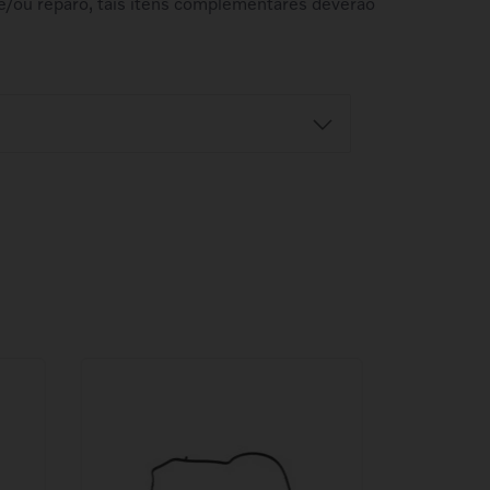
e/ou reparo, tais itens complementares deverão
Retire na Concessionária
balho
Ao fazer a compra, selecione a
azo e o
concessionária desejada. Este serviço
o.
está sujeito ao horário comercial da loja.
o
Antes de ir à concessionária, confirme a
r
disponibilidade do produto.