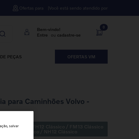
Ofertas para
Você está sendo atendido por
0
Bem-vindo!
Entre
ou
cadastre-se
DE PEÇAS
OFERTAS VM
ia para Caminhões Volvo -
13 Clássico
/
FH12 Clássico
/
FM13 Clássico
ação, salvar
o
/
FM11 Clássico
/
NH12 Clássico