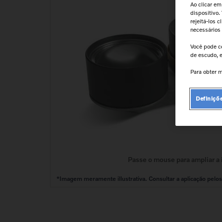
9
º
válvula
Ao clicar em
dispositivo.
10
º
kit reparo motor
rejeitá-los 
necessários
Você pode c
de escudo, e
Para obter m
Definiçõ