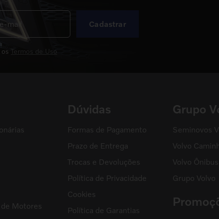
Cadastrar
 os
Termos de Uso
Dúvidas
Grupo V
onárias
Formas de Pagamento
Seminovos V
Prazo de Entrega
Volvo Camin
Trocas e Devoluções
Volvo Ônibus
Política de Privacidade
Grupo Volvo
s
Cookies
Promoç
l de Motores
Política de Garantias