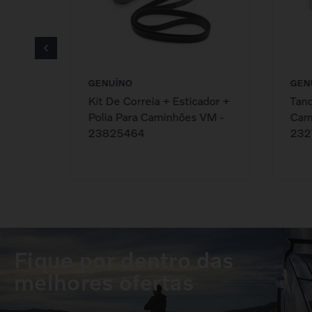
GENUÍNO
GEN
Kit De Correia + Esticador +
Tan
 -
Polia Para Caminhões VM -
Cami
23825464
232
Fique por dentro das
melhores ofertas