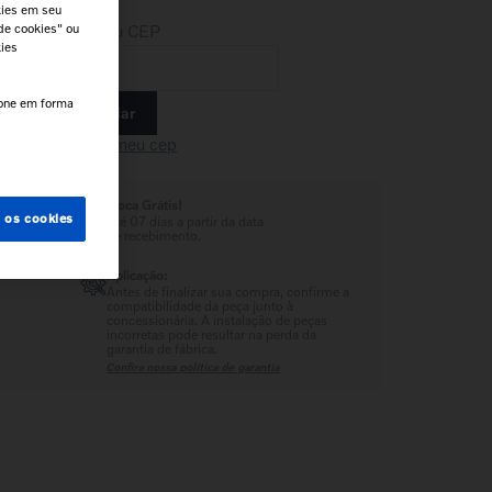
kies em seu
Insira seu CEP
de cookies" ou
kies
cone em forma
Calcular
e.
Não sei meu cep
Troca Grátis!
s os cookies
Até 07 dias a partir da data
de recebimento.
Aplicação:
Antes de finalizar sua compra, confirme a
compatibilidade da peça junto à
concessionária. A instalação de peças
incorretas pode resultar na perda da
garantia de fábrica.
Confira nossa política de garantia