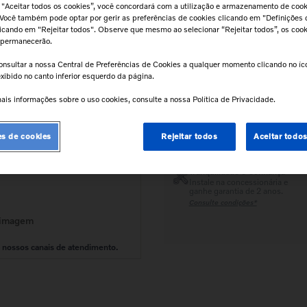
 "Aceitar todos os cookies”, você concordará com a utilização e armazenamento de coo
 Você também pode optar por gerir as preferências de cookies clicando em "Definições 
clicando em "Rejeitar todos". Observe que mesmo ao selecionar “Rejeitar todos”, os coo
Calcular frete e prazo
 permanecerão.
Atenção!
Prazos de entrega começam
após confirmação do pagamento e
onsultar a nossa Central de Preferências de Cookies a qualquer momento clicando no í
podem variar para mais de uma unidad
xibido no canto inferior esquerdo da página.
ais informações sobre o uso cookies, consulte a nossa Política de Privacidade.
Retire na Concessionária
es de cookies
Rejeitar todos
Aceitar todo
Todas as peças podem ser
retiradas diretamente na
concessionária.
Tranquilidade e Confiança
Instale na concessionária e
ganhe garantia de 2 anos.
Consulte condições*