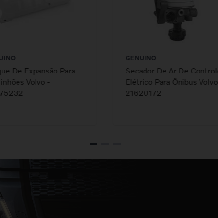
UÍNO
GENUÍNO
que De Expansão Para
Secador De Ar De Control
nhões Volvo -
Elétrico Para Ônibus Volvo
75232
21620172