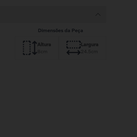
Dimensões da Peça
Altura
Largura
8
cm
24.5
cm