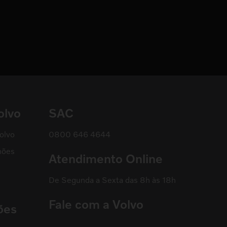
olvo
SAC
olvo
0800 646 4644
hões
Atendimento Online
De Segunda a Sexta das 8h às 18h
Fale com a Volvo
ões