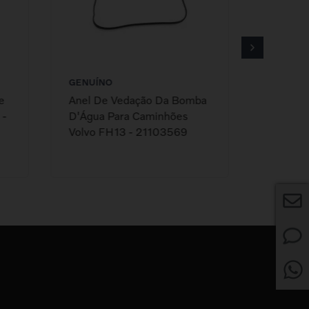
GENUÍNO
GENUÍN
e
Anel De Vedação Da Bomba
Manguei
 -
D'Água Para Caminhões
Caminhõ
Volvo FH13 - 21103569
213122