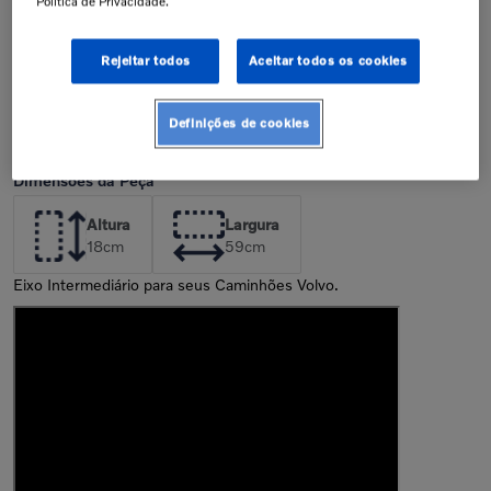
Política de Privacidade.
Antes de finalizar sua compra,
confirme a compatibilidade da peça
junto à concessionária. A instalação
de peças incorretas pode resultar na
perda da garantia de fábrica.
Rejeitar todos
Aceitar todos os cookies
Confira nossa política de garantia
Definições de cookies
Descrição
Dimensões da Peça
Altura
Largura
18
cm
59
cm
Eixo Intermediário para seus Caminhões Volvo.