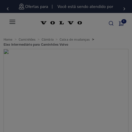
Ofertas para
Você está sendo atendido por
0
>
>
>
>
Home
Caminhões
Câmbio
Caixa de mudanças
Eixo Intermediário para Caminhões Volvo