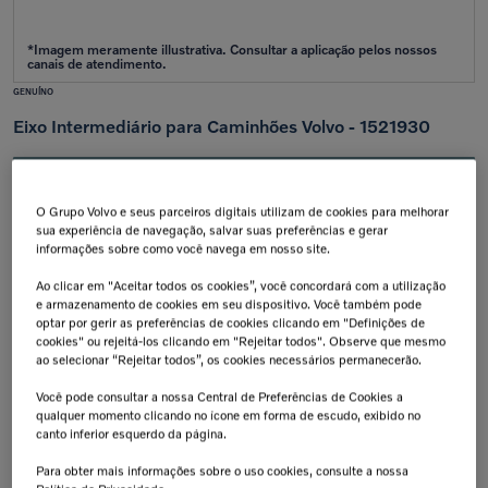
GENUÍNO
Eixo Intermediário para Caminhões Volvo - 1521930
Aplicação:
FH13 Novo
/
FH13 Clássico
/
FH12 Clássico
/
FM13 Novo
/
FM13
Clássico
/
FM12 Clássico
/
FM11 Novo
/
FM11 Clássico
/
NH12 Clássico
/
VM
O Grupo Volvo e seus parceiros digitais utilizam de cookies para melhorar
sua experiência de navegação, salvar suas preferências e gerar
informações sobre como você navega em nosso site.
Calcular frete e prazo
Atenção!
Prazos de entrega começam após confirmação do pagamento e podem variar para mais de
Ao clicar em "Aceitar todos os cookies”, você concordará com a utilização
uma unidade.
e armazenamento de cookies em seu dispositivo. Você também pode
Insira seu CEP
optar por gerir as preferências de cookies clicando em "Definições de
Calcular
cookies" ou rejeitá-los clicando em "Rejeitar todos". Observe que mesmo
ao selecionar “Rejeitar todos”, os cookies necessários permanecerão.
Não sei meu cep
Você pode consultar a nossa Central de Preferências de Cookies a
Retire na Concessionária
Troca Grátis!
qualquer momento clicando no ícone em forma de escudo, exibido no
Todas as peças podem ser
Até 07 dias a partir da
canto inferior esquerdo da página.
retiradas diretamente na
data de recebimento.
concessionária.
Para obter mais informações sobre o uso cookies, consulte a nossa
Tranquilidade e Confiança
Aplicação: