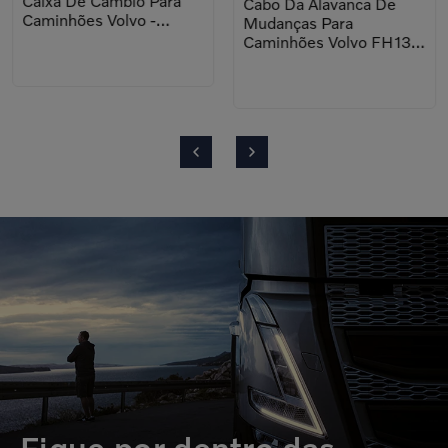
Caixa De Câmbio Para
Cabo Da Alavanca De
Caminhões Volvo -
Mudanças Para
20483426
Caminhões Volvo FH13
Clássico - 21789684