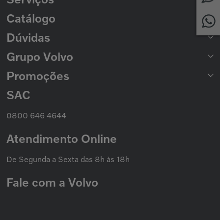
Peças para Ônibus
Catálogo
Rede de Concessionárias
2ª Via de Boleto
Dúvidas
Catálogo de Peças
Catálogo Nacional de Motores
Grupo Volvo
Formas de Pagamento
Prazo de Entrega
Trocas e Devoluções
Promoções
Seminovos Volvo
Política de Privacidade
Volvo Caminhões
Cookies
Volvo Ônibus
SAC
Promoção Nacional
Política de Garantias
Grupo Volvo
0800 646 4644
Atendimento Online
De Segunda a Sexta das 8h às 18h
Fale com a Volvo