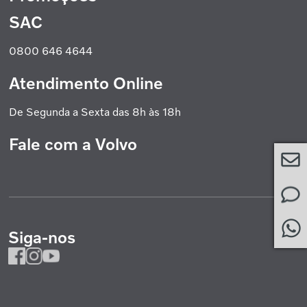
Política de Privacidade
Volvo Caminhões
Cookies
Volvo Ônibus
SAC
Promoção Nacional
Política de Garantias
Grupo Volvo
0800 646 4644
Atendimento Online
De Segunda a Sexta das 8h às 18h
Fale com a Volvo
Siga-nos