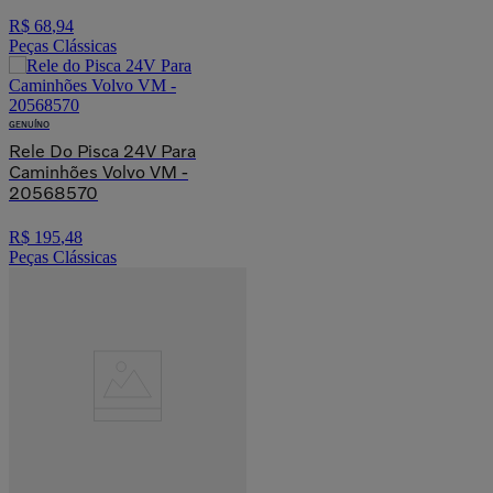
23486934
R$
68
,
94
Peças Clássicas
GENUÍNO
Rele Do Pisca 24V Para
Caminhões Volvo VM -
20568570
R$
195
,
48
Peças Clássicas