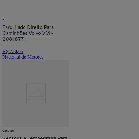
V
Farol Lado Direito Para
Caminhões Volvo VM -
20818771
R$
720
,
05
Nacional de Motores
GENUÍNO
Sensor De Temperatura Para