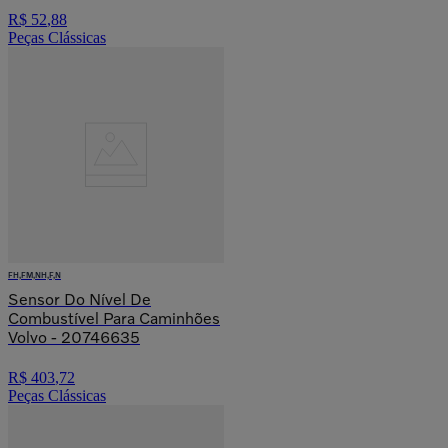
R$
52
,
88
Peças Clássicas
FH,FM,NH,F,N
Sensor Do Nível De
Combustível Para Caminhões
Volvo - 20746635
R$
403
,
72
Peças Clássicas