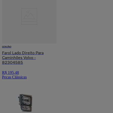
GENUÍNO
Farol Lado Direito Para
Caminhões Volvo -
82304585
R$
195
,
48
Peças Clássicas