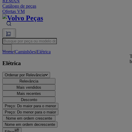
REMAN
Catálogo de peças
Ofertas VM
Busque por peça ou modelo do veículo
Home
|
Caminhões
|
Elétrica
T
b
Elétrica
Ordenar por
Relevância
Relevância
Mais vendidos
Mais recentes
Desconto
Preço: Do maior para o menor
Preço: Do menor para o maior
Nome em ordem crescente
Nome em ordem decrescente
Filtrar