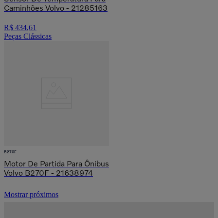
Caminhões Volvo - 21285163
R$
434
,
61
Peças Clássicas
B270F
Motor De Partida Para Ônibus
Volvo B270F - 21638974
Mostrar próximos