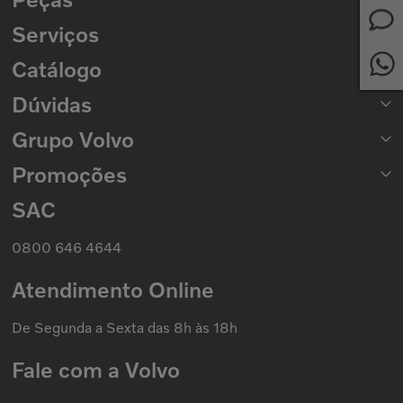
Serviços
Peças para Caminhões
Peças para Ônibus
Catálogo
Rede de Concessionárias
2ª Via de Boleto
Dúvidas
Catálogo de Peças
Catálogo Nacional de Motores
Grupo Volvo
Formas de Pagamento
Prazo de Entrega
Trocas e Devoluções
Promoções
Seminovos Volvo
Política de Privacidade
Volvo Caminhões
Cookies
Volvo Ônibus
SAC
Promoção Nacional
Política de Garantias
Grupo Volvo
0800 646 4644
Atendimento Online
De Segunda a Sexta das 8h às 18h
Fale com a Volvo