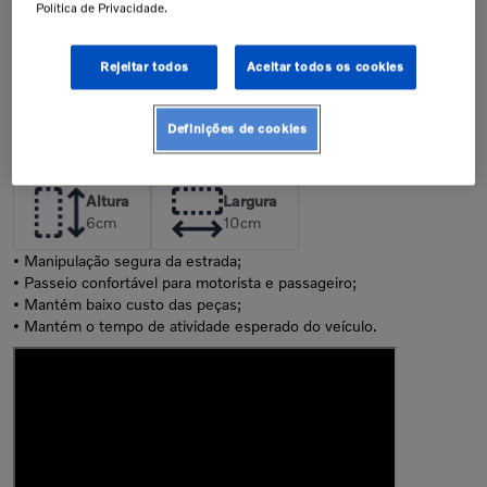
Política de Privacidade.
junto à concessionária. A instalação
de peças incorretas pode resultar na
perda da garantia de fábrica.
Confira nossa política de garantia
Rejeitar todos
Aceitar todos os cookies
Descrição
Definições de cookies
Dimensões da Peça
Altura
Largura
6
cm
10
cm
• Manipulação segura da estrada;
• Passeio confortável para motorista e passageiro;
• Mantém baixo custo das peças;
• Mantém o tempo de atividade esperado do veículo.