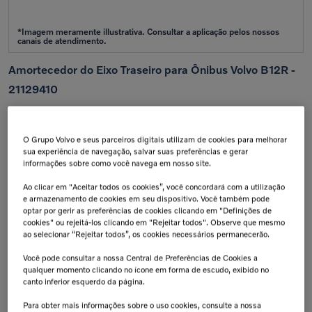
Amortecedor do Eixo Traseiro para Ônibus Volvo B12R -
21129410
Aplicação:
B12R
O Grupo Volvo e seus parceiros digitais utilizam de cookies para melhorar
Calcular frete e prazo
sua experiência de navegação, salvar suas preferências e gerar
Atenção!
Prazos de entrega começam após confirmação do pagamento e podem variar para mais de
informações sobre como você navega em nosso site.
uma unidade.
Insira seu CEP
Ao clicar em "Aceitar todos os cookies”, você concordará com a utilização
e armazenamento de cookies em seu dispositivo. Você também pode
Calcular
optar por gerir as preferências de cookies clicando em "Definições de
Não sei meu cep
cookies" ou rejeitá-los clicando em "Rejeitar todos". Observe que mesmo
ao selecionar “Rejeitar todos”, os cookies necessários permanecerão.
Retire na Concessionária
Troca Grátis!
Todas as peças podem ser
Até 07 dias a partir da
Você pode consultar a nossa Central de Preferências de Cookies a
retiradas diretamente na
data de recebimento.
qualquer momento clicando no ícone em forma de escudo, exibido no
concessionária.
canto inferior esquerdo da página.
Tranquilidade e Confiança
Aplicação:
Antes de finalizar sua compra,
Para obter mais informações sobre o uso cookies, consulte a nossa
confirme a compatibilidade da peça