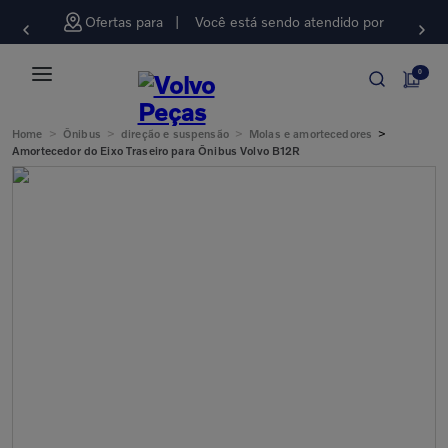
Ofertas para
Você está sendo atendido por
0
>
>
>
>
Home
Ônibus
direção e suspensão
Molas e amortecedores
Amortecedor do Eixo Traseiro para Ônibus Volvo B12R