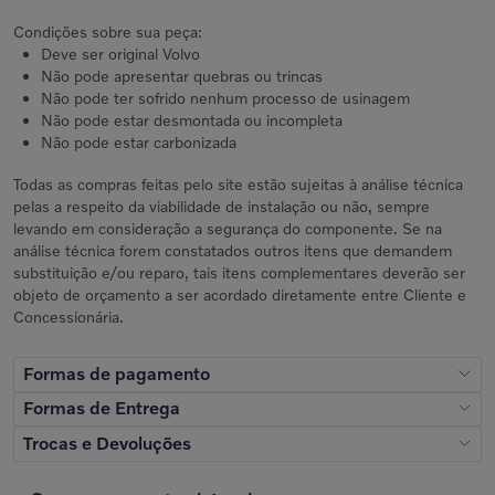
Condições sobre sua peça:
Deve ser original Volvo
Não pode apresentar quebras ou trincas
Não pode ter sofrido nenhum processo de usinagem
Não pode estar desmontada ou incompleta
Não pode estar carbonizada
Todas as compras feitas pelo site estão sujeitas à análise técnica
pelas a respeito da viabilidade de instalação ou não, sempre
levando em consideração a segurança do componente. Se na
análise técnica forem constatados outros itens que demandem
substituição e/ou reparo, tais itens complementares deverão ser
objeto de orçamento a ser acordado diretamente entre Cliente e
Concessionária.
Formas de pagamento
Formas de Entrega
Cartão de crédito
Trocas e Devoluções
Receba Onde Você Estiver
Parcele em 3x sem juros e até 10x com juros (de 2,5% ao mês a partir do
Receba seus produtos em casa ou no trabalho através das nossas
Concessionária Volvo disponibiliza 2 (duas) modalidades de troca
4º mês)