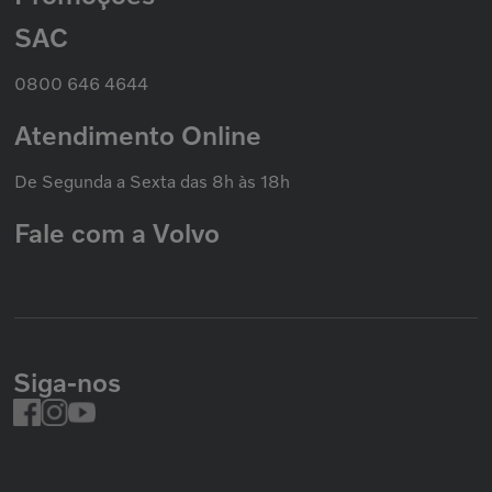
Política de Privacidade
Volvo Caminhões
Cookies
Volvo Ônibus
SAC
Promoção Nacional
Política de Garantias
Grupo Volvo
0800 646 4644
Atendimento Online
De Segunda a Sexta das 8h às 18h
Fale com a Volvo
Siga-nos