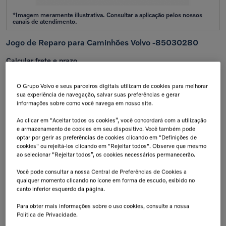
Jogo de Reparo para Caminhões Volvo -85030280
Calcular frete e prazo
Atenção!
Prazos de entrega começam após confirmação do pagamento e podem variar para mais de
uma unidade.
O Grupo Volvo e seus parceiros digitais utilizam de cookies para melhorar
Insira seu CEP
sua experiência de navegação, salvar suas preferências e gerar
Calcular
informações sobre como você navega em nosso site.
Não sei meu cep
Ao clicar em "Aceitar todos os cookies”, você concordará com a utilização
e armazenamento de cookies em seu dispositivo. Você também pode
Retire na Concessionária
Troca Grátis!
optar por gerir as preferências de cookies clicando em "Definições de
Todas as peças podem ser
Até 07 dias a partir da
cookies" ou rejeitá-los clicando em "Rejeitar todos". Observe que mesmo
retiradas diretamente na
data de recebimento.
concessionária.
ao selecionar “Rejeitar todos”, os cookies necessários permanecerão.
Tranquilidade e Confiança
Instale na concessionária e
ganhe garantia de 2 anos.
Você pode consultar a nossa Central de Preferências de Cookies a
Consulte condições*
qualquer momento clicando no ícone em forma de escudo, exibido no
canto inferior esquerdo da página.
Para obter mais informações sobre o uso cookies, consulte a nossa
Descrição
Política de Privacidade.