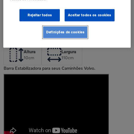
de peças incorretas pode resultar na
perda da garantia de fábrica.
Confira nossa política de garantia
Rejeitar todos
Aceitar todos os cookies
Descrição
Definições de cookies
Dimensões da Peça
Altura
Largura
10
cm
110
cm
Barra Estabilizadora para seus Caminhões Volvo.