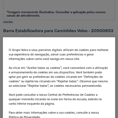
GENUÍNO
Barra Estabilizadora para Caminhões Volvo - 20500853
Aplicação:
VM
O Grupo Volvo e seus parceiros digitais utilizam de cookies para melhorar
Calcular frete e prazo
sua experiência de navegação, salvar suas preferências e gerar
Atenção!
Prazos de entrega começam após confirmação do pagamento e podem variar para mais de
informações sobre como você navega em nosso site.
uma unidade.
Insira seu CEP
Ao clicar em "Aceitar todos os cookies”, você concordará com a utilização
e armazenamento de cookies em seu dispositivo. Você também pode
Calcular
optar por gerir as preferências de cookies clicando em "Definições de
Não sei meu cep
cookies" ou rejeitá-los clicando em "Rejeitar todos". Observe que mesmo
ao selecionar “Rejeitar todos”, os cookies necessários permanecerão.
Retire na Concessionária
Troca Grátis!
Todas as peças podem ser
Até 07 dias a partir da
Você pode consultar a nossa Central de Preferências de Cookies a
retiradas diretamente na
data de recebimento.
qualquer momento clicando no ícone em forma de escudo, exibido no
concessionária.
canto inferior esquerdo da página.
Tranquilidade e Confiança
Aplicação:
Antes de finalizar sua compra,
Para obter mais informações sobre o uso cookies, consulte a nossa
confirme a compatibilidade da peça
junto à concessionária. A instalação
Política de Privacidade.