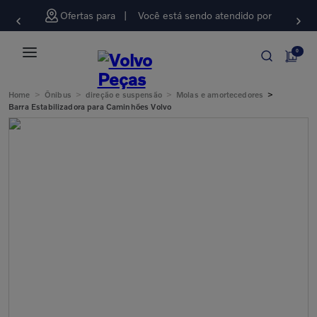
Ofertas para
Você está sendo atendido por
0
>
>
>
>
Home
Ônibus
direção e suspensão
Molas e amortecedores
Barra Estabilizadora para Caminhões Volvo