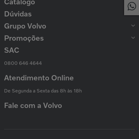
Catálogo
Rede de Concessionárias
2ª Via de Boleto
Dúvidas
Catálogo de Peças
Catálogo Nacional de Motores
Grupo Volvo
Formas de Pagamento
Prazo de Entrega
Trocas e Devoluções
Promoções
Seminovos Volvo
Política de Privacidade
Volvo Caminhões
Cookies
Volvo Ônibus
SAC
Promoção Nacional
Política de Garantias
Grupo Volvo
0800 646 4644
Atendimento Online
De Segunda a Sexta das 8h às 18h
Fale com a Volvo