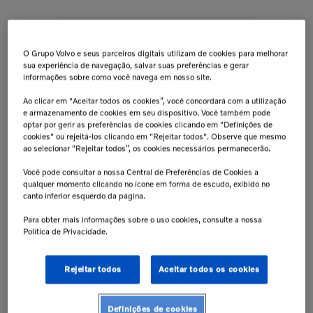
O Grupo Volvo e seus parceiros digitais utilizam de cookies para melhorar
sua experiência de navegação, salvar suas preferências e gerar
informações sobre como você navega em nosso site.
Ao clicar em "Aceitar todos os cookies”, você concordará com a utilização
REMAN
e armazenamento de cookies em seu dispositivo. Você também pode
Compressor De Ar Do Freio Para
optar por gerir as preferências de cookies clicando em "Definições de
Caminhões Volvo - Reman
cookies" ou rejeitá-los clicando em "Rejeitar todos". Observe que mesmo
85013935 STEP 1
ao selecionar “Rejeitar todos”, os cookies necessários permanecerão.
Você pode consultar a nossa Central de Preferências de Cookies a
qualquer momento clicando no ícone em forma de escudo, exibido no
canto inferior esquerdo da página.
Para obter mais informações sobre o uso cookies, consulte a nossa
Peças Clássicas
Política de Privacidade.
R$
263
,
97
Rejeitar todos
Aceitar todos os cookies
Definições de cookies