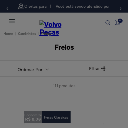
Ofertas para
Você está sendo atendido por
0
Home
|
Caminhões
|
Freios
Freios
Filtrar
Ordenar Por
111
produtos
Peças Clássicas
R$
8
,
06