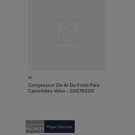
VM
Compressor De Ar Do Freio Para
Caminhões Volvo - 20578200
Peças Clássicas
R$
28
,
79