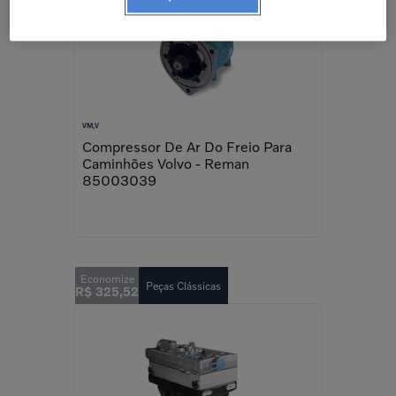
VM,V
Compressor De Ar Do Freio Para
Caminhões Volvo - Reman
85003039
Peças Clássicas
R$
325
,
52