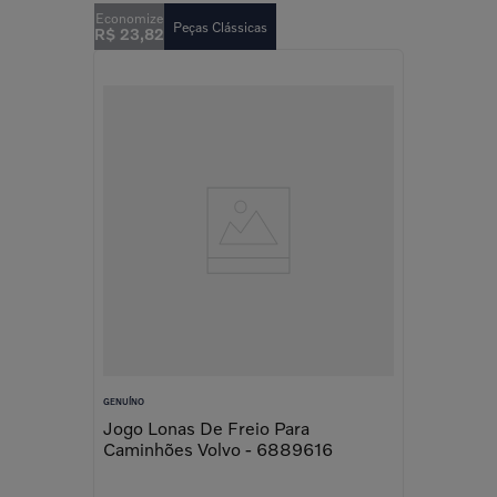
Peças Clássicas
R$
23
,
82
GENUÍNO
Jogo Lonas De Freio Para
Caminhões Volvo - 6889616