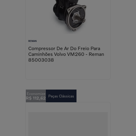
REMAN
Compressor De Ar Do Freio Para
Caminhões Volvo VM260 - Reman
85003038
Peças Clássicas
R$
112
,
62