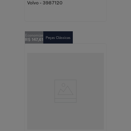
Volvo - 3987120
Peças Clássicas
R$
147
,
61