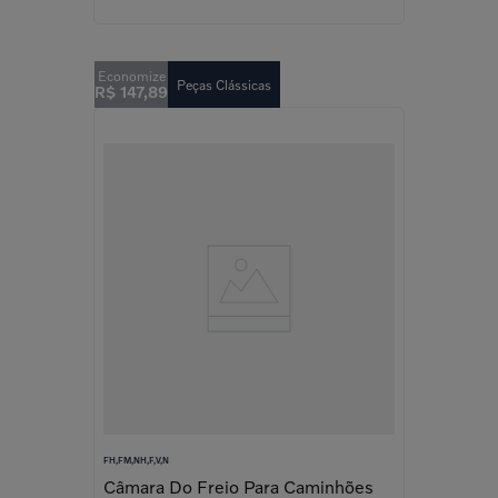
Peças Clássicas
R$
147
,
89
FH,FM,NH,F,V,N
Câmara Do Freio Para Caminhões