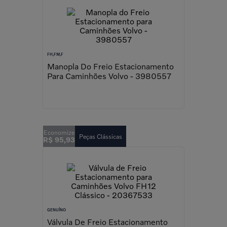
FH,FM,F
Manopla Do Freio Estacionamento
Para Caminhões Volvo - 3980557
Peças Clássicas
R$
95
,
93
GENUÍNO
Válvula De Freio Estacionamento