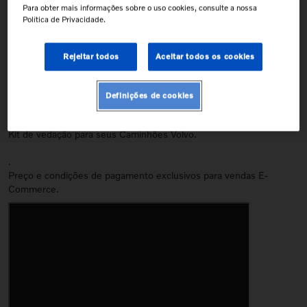
Confira nossa política de garantia
Para obter mais informações sobre o uso cookies, consulte a nossa
Política de Privacidade.
Descrição
Rejeitar todos
Aceitar todos os cookies
Dimensões da Peça
Altura
Largura
Definições de cookies
28
cm
141
cm
Kit de vedação para seus Caminhões Volvo.
.
Preço e condições de pagamento exclusivos para vendas E-
Commerce.