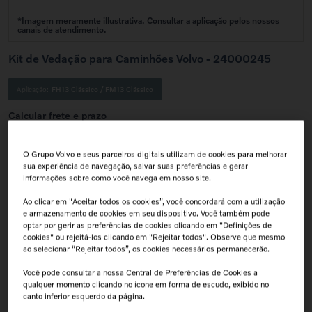
Kit de Vedação para Caminhões Volvo - 24000245
Aplicação:
FH13 Clássico
/
FM13 Clássico
Calcular frete e prazo
Atenção!
Prazos de entrega começam após confirmação do pagamento e podem variar para mais de
uma unidade.
Insira seu CEP
O Grupo Volvo e seus parceiros digitais utilizam de cookies para melhorar
sua experiência de navegação, salvar suas preferências e gerar
Calcular
informações sobre como você navega em nosso site.
Não sei meu cep
Ao clicar em "Aceitar todos os cookies”, você concordará com a utilização
e armazenamento de cookies em seu dispositivo. Você também pode
Retire na Concessionária
Troca Grátis!
optar por gerir as preferências de cookies clicando em "Definições de
Todas as peças podem ser
Até 07 dias a partir da
retiradas diretamente na
data de recebimento.
cookies" ou rejeitá-los clicando em "Rejeitar todos". Observe que mesmo
concessionária.
ao selecionar “Rejeitar todos”, os cookies necessários permanecerão.
Tranquilidade e Confiança
Aplicação:
Antes de finalizar sua compra,
Você pode consultar a nossa Central de Preferências de Cookies a
confirme a compatibilidade da peça
qualquer momento clicando no ícone em forma de escudo, exibido no
junto à concessionária. A instalação
de peças incorretas pode resultar na
canto inferior esquerdo da página.
perda da garantia de fábrica.