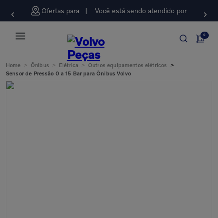
Ofertas para
Você está sendo atendido por
0
>
>
>
>
Home
Ônibus
Elétrica
Outros equipamentos elétricos
Sensor de Pressão 0 a 15 Bar para Ônibus Volvo