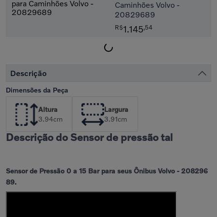
Caminhões Volvo -
20829689
R$
1.145
,
54
Descrição
Dimensões da Peça
Altura
Largura
3.94
cm
3.91
cm
Descrição do Sensor de pressão tal
Sensor de Pressão 0 a 15 Bar para seus Ônibus Volvo - 208296
89.