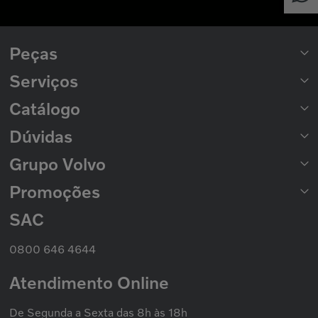
Peças
Serviços
Peças para Caminhões
Peças para Ônibus
Catálogo
Rede de Concessionárias
2ª Via de Boleto
Dúvidas
Catálogo de Peças
Catálogo Nacional de Motores
Grupo Volvo
Formas de Pagamento
Prazo de Entrega
Trocas e Devoluções
Promoções
Seminovos Volvo
Política de Privacidade
Volvo Caminhões
Cookies
Volvo Ônibus
SAC
Promoção Nacional
Política de Garantias
Grupo Volvo
0800 646 4644
Atendimento Online
De Segunda a Sexta das 8h às 18h