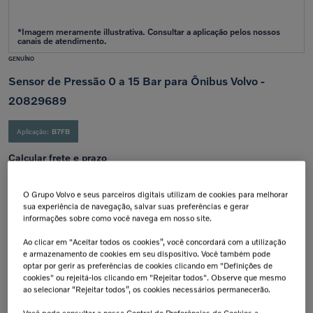
GENUÍNO
Sensor de Pressão 0 a 15 Bar para Ônibus Volvo -
20829689
Aplicação:
B7FB
Calcular frete e prazo
Atenção!
Prazos de entrega começam após confirmação do pagamento e podem variar para mais de
uma unidade.
O Grupo Volvo e seus parceiros digitais utilizam de cookies para melhorar
Insira seu CEP
sua experiência de navegação, salvar suas preferências e gerar
Calcular
informações sobre como você navega em nosso site.
Não sei meu cep
Ao clicar em "Aceitar todos os cookies”, você concordará com a utilização
e armazenamento de cookies em seu dispositivo. Você também pode
Retire na Concessionária
Troca Grátis!
optar por gerir as preferências de cookies clicando em "Definições de
Todas as peças podem ser
Até 07 dias a partir da
retiradas diretamente na
data de recebimento.
cookies" ou rejeitá-los clicando em "Rejeitar todos". Observe que mesmo
concessionária.
ao selecionar “Rejeitar todos”, os cookies necessários permanecerão.
Tranquilidade e Confiança
Aplicação: