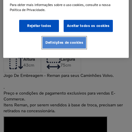
Antes de finalizar sua compra,
confirme a compatibilidade da peça
Para obter mais informações sobre o uso cookies, consulte a nossa
junto à concessionária. A instalação
Política de Privacidade.
de peças incorretas pode resultar na
perda da garantia de fábrica.
Confira nossa política de garantia
Rejeitar todos
Aceitar todos os cookies
Descrição
Definições de cookies
Dimensões da Peça
Altura
Largura
43
cm
75
cm
Jogo De Embreagem - Reman para seus Caminhões Volvo.
.
Preço e condições de pagamento exclusivos para vendas E-
Commerce.
Itens Reman, por serem vendidos à base de troca, precisam ser
retirados na concessionária.