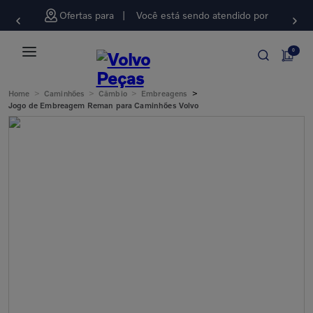
Ofertas para
Você está sendo atendido por
0
>
>
>
>
Home
Caminhões
Câmbio
Embreagens
Jogo de Embreagem Reman para Caminhões Volvo