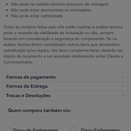
Não pode ter sofrido nenhum processo de usinagem
Não pode estar desmontada ou incompleta
Não pode estar carbonizada
Todas as compras feitas pelo site estão sujeitas à análise técnica
pelas a respeito da viabilidade de instalação ou não, sempre
levando em consideração a segurança do componente. Se na
análise técnica forem constatados outros itens que demandem
substituição e/ou reparo, tais itens complementares deverão ser
objeto de orçamento a ser acordado diretamente entre Cliente e
Concessionária.
Formas de pagamento
Formas de Entrega
Cartão de crédito
Trocas e Devoluções
Receba Onde Você Estiver
Parcele em 3x sem juros e até 10x com juros (de 2,5% ao mês a partir do
Receba seus produtos em casa ou no trabalho através das nossas
Concessionária Volvo disponibiliza 2 (duas) modalidades de troca
4º mês)
transportadoras. O prazo e o custo de entrega variam conforme a região.
Quem comprou também viu:
ou devolução:
Disponível apenas em dias úteis e horário comercial. O tipo de entrega
não pode ser alterado após a compra.
1. Arrependimento do cliente
Confira todas as formas de pagamento
Retire na Concessionária
Boleto à vista
Até 7 dias depois do recebimento.