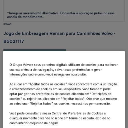
REMAN
Jogo de Embreagem Reman para Caminhões Volvo -
85021117
Aplicação:
FH12 Clássico
/
FM12 Clássico
Calcular frete e prazo
O Grupo Volvo e seus parceiros digitais utilizam de cookies para melhorar
sua experiência de navegação, salvar suas preferências e gerar
Atenção!
Prazos de entrega começam após confirmação do pagamento e podem variar para mais de
informações sobre como você navega em nosso site.
uma unidade.
Insira seu CEP
Ao clicar em "Aceitar todos os cookies”, você concordará com a utilização
Calcular
e armazenamento de cookies em seu dispositivo. Você também pode
optar por gerir as preferências de cookies clicando em "Definições de
Não sei meu cep
cookies" ou rejeitá-los clicando em "Rejeitar todos". Observe que mesmo
ao selecionar “Rejeitar todos”, os cookies necessários permanecerão.
Retire na Concessionária
Troca Grátis!
Todas as peças podem ser
Até 07 dias a partir da
Você pode consultar a nossa Central de Preferências de Cookies a
retiradas diretamente na
data de recebimento.
concessionária.
qualquer momento clicando no ícone em forma de escudo, exibido no
canto inferior esquerdo da página.
Tranquilidade e Confiança
Aplicação: