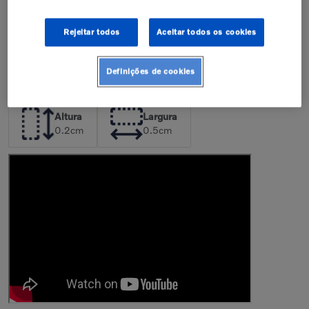
de peças incorretas pode resultar na
perda da garantia de fábrica.
Confira nossa política de garantia
Rejeitar todos
Aceitar todos os cookies
Descrição
Definições de cookies
Dimensões da Peça
Altura
Largura
0.2
cm
0.5
cm