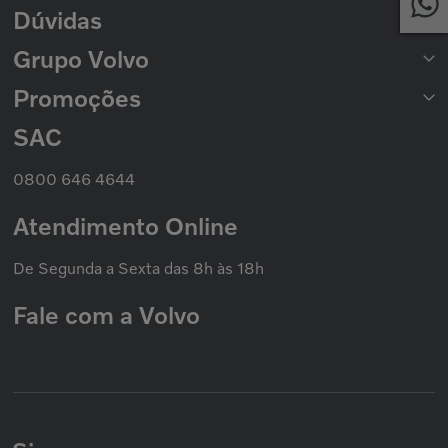
Dúvidas
Catálogo de Peças
Catálogo Nacional de Motores
Grupo Volvo
Formas de Pagamento
Prazo de Entrega
Trocas e Devoluções
Promoções
Seminovos Volvo
Política de Privacidade
Volvo Caminhões
Cookies
Volvo Ônibus
SAC
Promoção Nacional
Política de Garantias
Grupo Volvo
0800 646 4644
Atendimento Online
De Segunda a Sexta das 8h às 18h
Fale com a Volvo