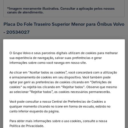
Placa Do Fole Traseiro Superior Menor para Ônibus Volvo
- 20534027
Aplicação:
B12M
/
B11R
/
B9R
/
B7R
/
B5RH
/
B8R
O Grupo Volvo e seus parceiros digitais utilizam de cookies para melhorar
Calcular frete e prazo
sua experiência de navegação, salvar suas preferências e gerar
Atenção!
Prazos de entrega começam após confirmação do pagamento e podem variar para mais de
informações sobre como você navega em nosso site.
uma unidade.
Insira seu CEP
Ao clicar em "Aceitar todos os cookies”, você concordará com a utilização
e armazenamento de cookies em seu dispositivo. Você também pode
Calcular
optar por gerir as preferências de cookies clicando em "Definições de
Não sei meu cep
cookies" ou rejeitá-los clicando em "Rejeitar todos". Observe que mesmo
ao selecionar “Rejeitar todos”, os cookies necessários permanecerão.
Retire na Concessionária
Troca Grátis!
Todas as peças podem ser
Até 07 dias a partir da
Você pode consultar a nossa Central de Preferências de Cookies a
retiradas diretamente na
data de recebimento.
qualquer momento clicando no ícone em forma de escudo, exibido no
concessionária.
canto inferior esquerdo da página.
Tranquilidade e Confiança
Aplicação:
Antes de finalizar sua compra,
Para obter mais informações sobre o uso cookies, consulte a nossa
confirme a compatibilidade da peça
junto à concessionária. A instalação
Política de Privacidade.