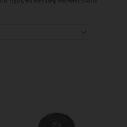
e/ou reparo, tais itens complementares deverão
Retire na Concessionária
balho
Ao fazer a compra, selecione a
azo e o
concessionária desejada. Este serviço
o.
está sujeito ao horário comercial da loja.
o
Antes de ir à concessionária, confirme a
r
disponibilidade do produto.