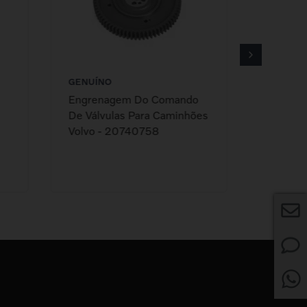
GENUÍNO
GENUÍN
Engrenagem Do Comando
Coxim D
De Válvulas Para Caminhões
Para Ca
Volvo - 20740758
Clássic