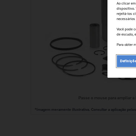
9
º
kit reparo motor
Ao clicar em
dispositivo.
10
º
85022776
rejeitá-los 
necessários
Você pode c
de escudo, e
Para obter m
Definiçõ