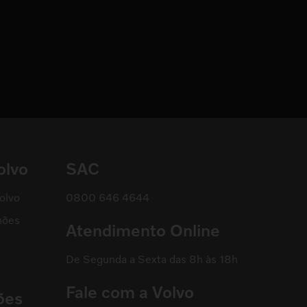
olvo
SAC
olvo
0800 646 4644
hões
Atendimento Online
De Segunda a Sexta das 8h às 18h
Fale com a Volvo
ões