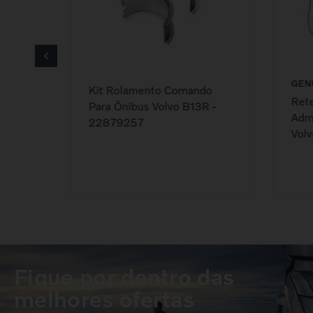
GEN
Kit Rolamento Comando
or
Rete
Para Ônibus Volvo B13R -
o FH12
Adm
22879257
Vol
Fique por dentro das
melhores ofertas