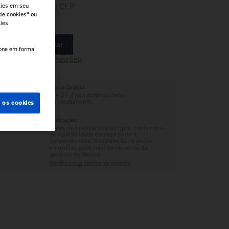
Insira seu CEP
kies em seu
de cookies" ou
kies
Calcular
e.
cone em forma
Não sei meu cep
Troca Grátis!
Até 07 dias a partir da data
de recebimento.
s os cookies
Aplicação:
Antes de finalizar sua compra, confirme a
compatibilidade da peça junto à
concessionária. A instalação de peças
incorretas pode resultar na perda da
garantia de fábrica.
Confira nossa política de garantia