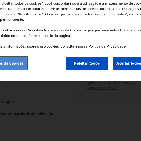
 "Aceitar todos os cookies”, você concordará com a utilização e armazenamento de coo
 Você também pode optar por gerir as preferências de cookies clicando em "Definições 
Calcular frete e prazo
clicando em "Rejeitar todos". Observe que mesmo ao selecionar “Rejeitar todos”, os coo
Atenção!
Prazos de entrega começam
 permanecerão.
após confirmação do pagamento e
podem variar para mais de uma unidad
onsultar a nossa Central de Preferências de Cookies a qualquer momento clicando no í
xibido no canto inferior esquerdo da página.
ais informações sobre o uso cookies, consulte a nossa Política de Privacidade.
Retire na Concessionária
Todas as peças podem ser
retiradas diretamente na
es de cookies
Rejeitar todos
Aceitar todo
concessionária.
Tranquilidade e Confiança
Instale na concessionária e
ganhe garantia de 2 anos.
Consulte condições*