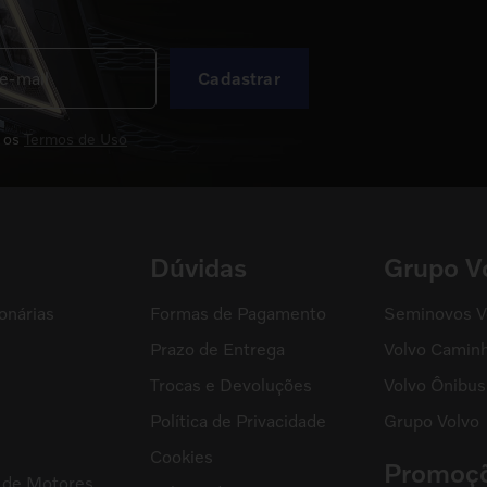
Cadastrar
 os
Termos de Uso
Dúvidas
Grupo V
onárias
Formas de Pagamento
Seminovos V
Prazo de Entrega
Volvo Camin
Trocas e Devoluções
Volvo Ônibus
Política de Privacidade
Grupo Volvo
s
Cookies
Promoç
l de Motores