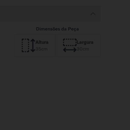
Dimensões da Peça
Altura
Largura
35
cm
30
cm