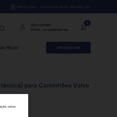
Ofertas para
Você está sendo atendido por
0
Bem-vindo!
Entre
ou
cadastre-se
DE PEÇAS
OFERTAS VM
Clássica) para Caminhões Volvo
ação, salvar