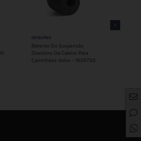
GENUÍNO
GENUÍN
Batente Da Suspensão
Vidro D
35
Dianteiro Da Cabine Para
Direito
Caminhões Volvo - 1629726
Volvo 