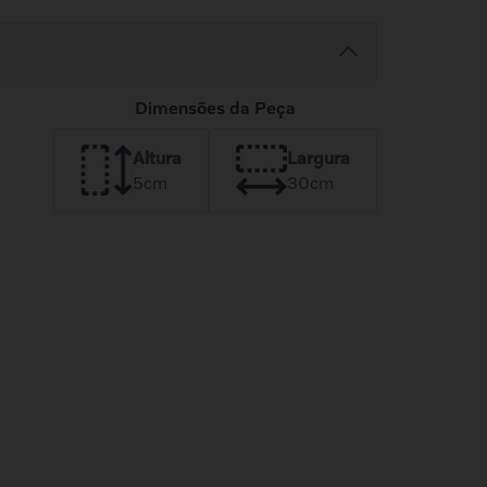
Dimensões da Peça
Altura
Largura
5
cm
30
cm