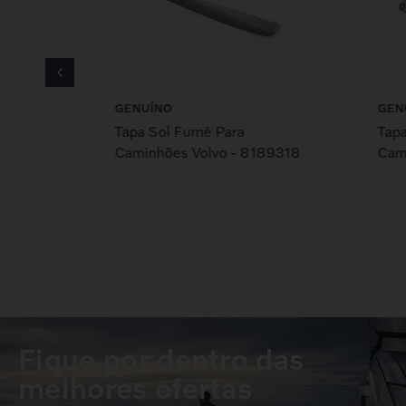
GENUÍNO
GEN
Tapa Sol Fumê Para
Tapa
Caminhões Volvo - 8189318
Cam
-
Fique por dentro das
melhores ofertas