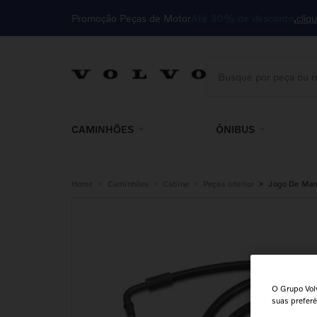
Promoção Peças de Motor
Até 30% de desconto
cliq
Busque por peça ou m
TERMOS MAIS BUSCA
1
º
motor
CAMINHÕES
ÔNIBUS
2
º
cabine
3
º
kit
>
>
>
>
Home
Caminhões
Cabine
Peças interior
Jogo De Man
4
º
85023410
5
º
embreagem
6
º
filtro
7
º
válvula
O Grupo Volv
8
º
farol
suas prefer