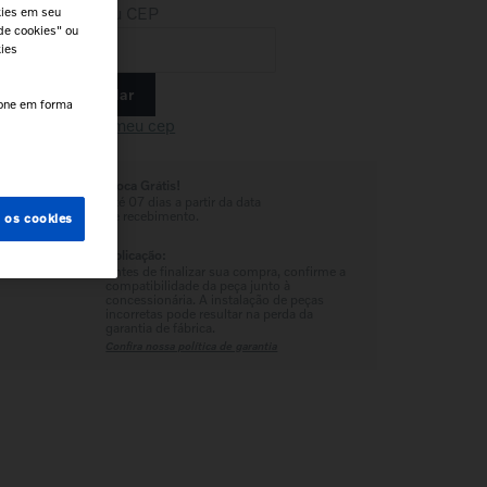
Insira seu CEP
kies em seu
de cookies" ou
kies
Calcular
e.
cone em forma
Não sei meu cep
Troca Grátis!
Até 07 dias a partir da data
de recebimento.
s os cookies
Aplicação:
Antes de finalizar sua compra, confirme a
compatibilidade da peça junto à
concessionária. A instalação de peças
incorretas pode resultar na perda da
garantia de fábrica.
Confira nossa política de garantia