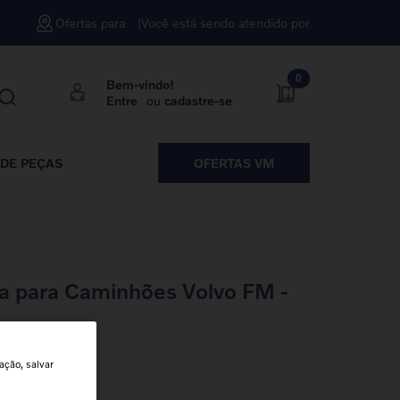
Ofertas para
Você está sendo atendido por
0
Bem-vindo!
Entre
ou
cadastre-se
DE PEÇAS
OFERTAS VM
a para Caminhões Volvo FM -
M Clássico
ação, salvar