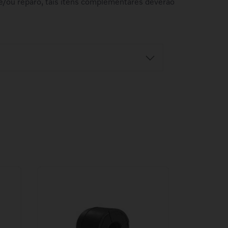
e/ou reparo, tais itens complementares deverão
Retire na Concessionária
balho
Ao fazer a compra, selecione a
azo e o
concessionária desejada. Este serviço
o.
está sujeito ao horário comercial da loja.
o
Antes de ir à concessionária, confirme a
r
disponibilidade do produto.