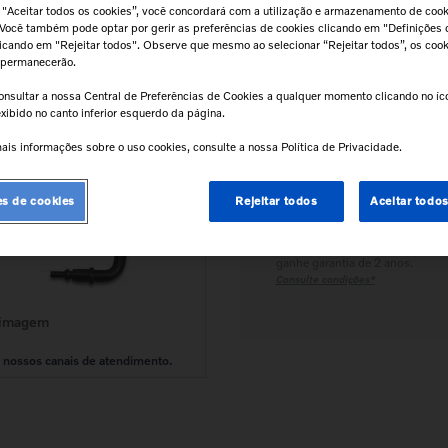
 "Aceitar todos os cookies”, você concordará com a utilização e armazenamento de coo
 Você também pode optar por gerir as preferências de cookies clicando em "Definições 
Calcular frete e prazo
clicando em "Rejeitar todos". Observe que mesmo ao selecionar “Rejeitar todos”, os coo
Atenção!
Prazos de entrega começam
 permanecerão.
após confirmação do pagamento e
podem variar para mais de uma unidad
onsultar a nossa Central de Preferências de Cookies a qualquer momento clicando no í
xibido no canto inferior esquerdo da página.
ais informações sobre o uso cookies, consulte a nossa Política de Privacidade.
Retire na Concessionária
Todas as peças podem ser
retiradas diretamente na
es de cookies
Rejeitar todos
Aceitar todo
concessionária.
Tranquilidade e Confiança
Instale na concessionária e
ganhe garantia de 2 anos.
Consulte condições*