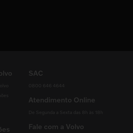
olvo
SAC
olvo
0800 646 4644
hões
Atendimento Online
De Segunda a Sexta das 8h às 18h
Fale com a Volvo
ões