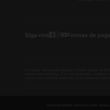
Siga-nos
Formas de pag
Promoção Nacional de Motores: Ofertas válidas de 01/
meramente ilustrativas. Em caso de dúvidas, confirme 
veículo. Para compras exclusivas no e-commerce, parce
VOLVO DO BRASIL VEICULOS LTDA - Direitos re