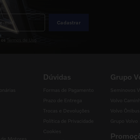
Cadastrar
 os
Termos de Uso
Dúvidas
Grupo V
onárias
Formas de Pagamento
Seminovos V
Prazo de Entrega
Volvo Camin
Trocas e Devoluções
Volvo Ônibus
Política de Privacidade
Grupo Volvo
s
Cookies
Promoç
l de Motores