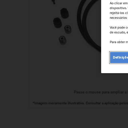
9
º
cabeçote
Ao clicar em
dispositivo.
10
º
kit reparo motor
rejeitá-los 
necessários
Você pode c
de escudo, e
Para obter m
Definiçõ