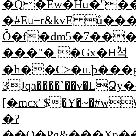
�Q�Ew�Нu�"�
�#Eu+r&kvE ů��
Ȭ�f�dm5�7���:
���"� �Gx�Hؕ석
�h��C>�u.ϸ���gd
3Jqa����`��v�L
[�mcx"$�Y�~�#w
�?
��O�Pg&���Xp��