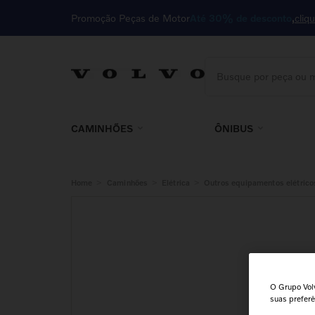
Promoção Peças de Motor
Até 30% de desconto
cliq
Busque por peça ou m
TERMOS MAIS BUSCA
1
º
motor
CAMINHÕES
ÔNIBUS
2
º
cabine
3
º
embreagem
>
>
>
Home
Caminhões
Elétrica
Outros equipamentos elétrico
4
º
kit
5
º
85023410
6
º
filtro
7
º
válvula
O Grupo Volv
8
º
cabeçote
suas prefer