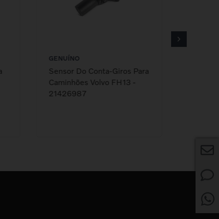
GENUÍNO
GENUÍN
a
Sensor Do Conta-Giros Para
Válvula
Caminhões Volvo FH13 -
Para Ca
21426987
Clássic