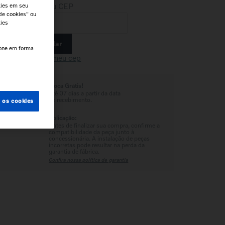
Insira seu CEP
kies em seu
de cookies" ou
kies
Calcular
e.
cone em forma
Não sei meu cep
Troca Grátis!
Até 07 dias a partir da data
de recebimento.
s os cookies
Aplicação:
Antes de finalizar sua compra, confirme a
compatibilidade da peça junto à
concessionária. A instalação de peças
incorretas pode resultar na perda da
garantia de fábrica.
Confira nossa política de garantia