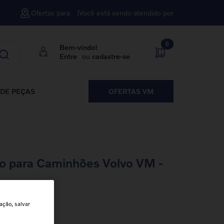
Ofertas para
Você está sendo atendido por
0
Bem-vindo!
Entre
ou
cadastre-se
DE PEÇAS
OFERTAS VM
o para Caminhões Volvo VM -
ação, salvar