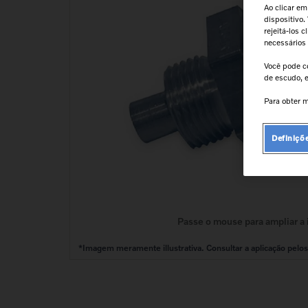
9
º
farol
Ao clicar em
dispositivo.
10
º
kit reparo motor
rejeitá-los 
necessários
Você pode c
de escudo, e
Para obter m
Definiçõ