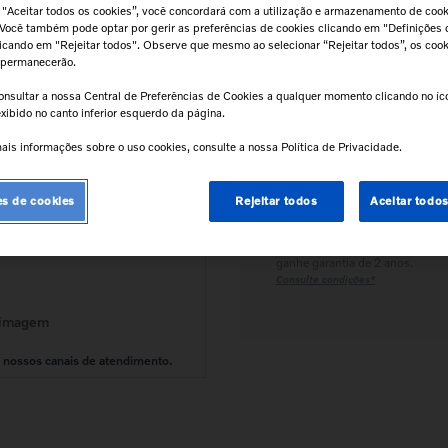
 "Aceitar todos os cookies”, você concordará com a utilização e armazenamento de coo
 Você também pode optar por gerir as preferências de cookies clicando em "Definições 
Calcular frete e prazo
clicando em "Rejeitar todos". Observe que mesmo ao selecionar “Rejeitar todos”, os coo
Atenção!
Prazos de entrega começam
 permanecerão.
após confirmação do pagamento e
podem variar para mais de uma unidad
onsultar a nossa Central de Preferências de Cookies a qualquer momento clicando no í
xibido no canto inferior esquerdo da página.
ais informações sobre o uso cookies, consulte a nossa Política de Privacidade.
Retire na Concessionária
Todas as peças podem ser
retiradas diretamente na
es de cookies
Rejeitar todos
Aceitar todo
concessionária.
Tranquilidade e Confiança
Instale na concessionária e
ganhe garantia de 2 anos.
Consulte condições*