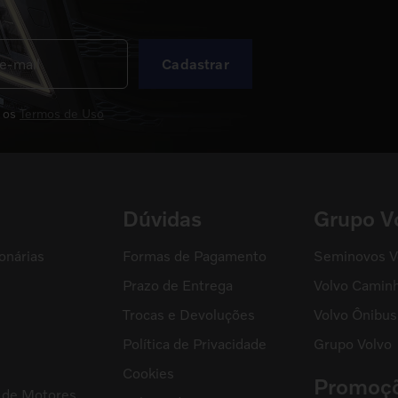
Cadastrar
 os
Termos de Uso
Dúvidas
Grupo V
onárias
Formas de Pagamento
Seminovos V
Prazo de Entrega
Volvo Camin
Trocas e Devoluções
Volvo Ônibus
Política de Privacidade
Grupo Volvo
s
Cookies
Promoç
l de Motores