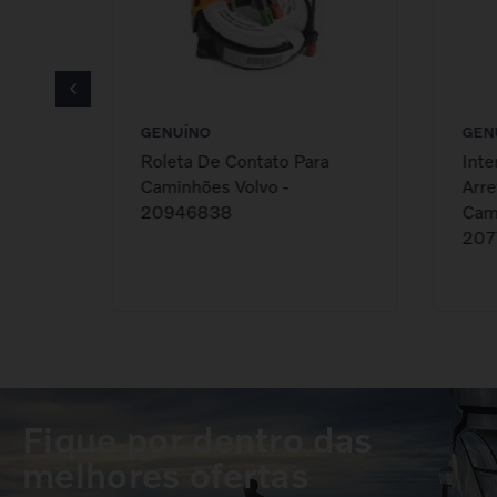
GENUÍNO
GEN
ara
Roleta De Contato Para
Inte
Caminhões Volvo -
Arre
20946838
Cami
207
Fique por dentro das
melhores ofertas