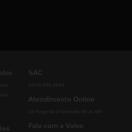
olvo
SAC
olvo
0800 646 4644
hões
Atendimento Online
De Segunda a Sexta das 8h às 18h
Fale com a Volvo
ões