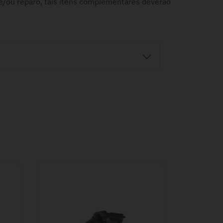
e/ou reparo, tais itens complementares deverão
Retire na Concessionária
balho
Ao fazer a compra, selecione a
azo e o
concessionária desejada. Este serviço
o.
está sujeito ao horário comercial da loja.
o
Antes de ir à concessionária, confirme a
r
disponibilidade do produto.